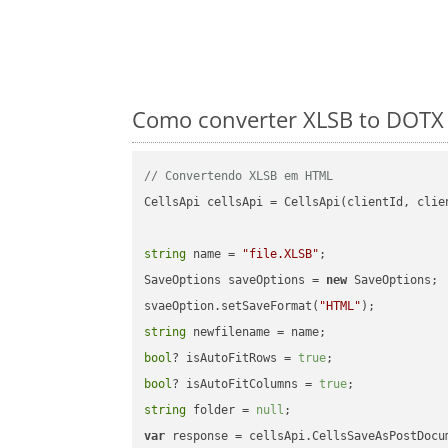
Como converter XLSB to DOTX 
// Convertendo XLSB em HTML
CellsApi cellsApi = CellsApi(clientId, clien
string
 name = 
"file.XLSB"
;

SaveOptions saveOptions = 
new
 SaveOptions;

svaeOption.setSaveFormat(
"HTML"
string
bool
? isAutoFitRows = 
true
bool
? isAutoFitColumns = 
true
string
 folder = 
null
var
 response = cellsApi.CellsSaveAsPostDocu