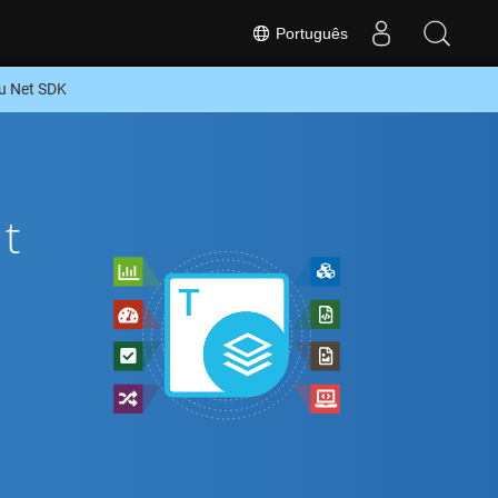
Português
u Net SDK
t