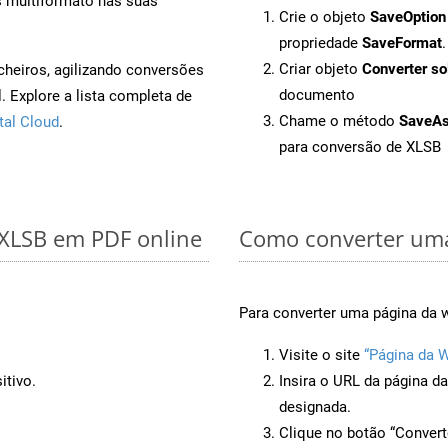
s multiformato nas suas
Crie o objeto
SaveOption
propriedade
SaveFormat
.
Criar objeto
Converter so
cheiros, agilizando conversões
documento
 Explore a lista completa de
Chame o método
SaveA
tal Cloud
.
para conversão de XLSB
 XLSB em PDF online
Como converter uma
Para converter uma página da 
Visite o site
“Página da 
itivo.
Insira o URL da página d
designada.
Clique no botão “Convert