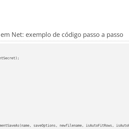
em Net: exemplo de código passo a passo
tSecret);

mentSaveAs(name, saveOptions, newfilename, isAutoFitRows, isAutoF