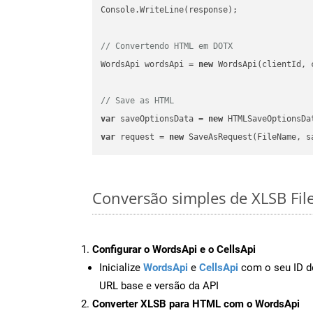
Console.WriteLine(response);

// Convertendo HTML em DOTX
WordsApi wordsApi = 
new
 WordsApi(clientId, 
// Save as HTML
var
 saveOptionsData = 
new
 HTMLSaveOptionsDa
var
 request = 
new
Conversão simples de XLSB Fil
Configurar o WordsApi e o CellsApi
Inicialize
WordsApi
e
CellsApi
com o seu ID de
URL base e versão da API
Converter XLSB para HTML com o WordsApi