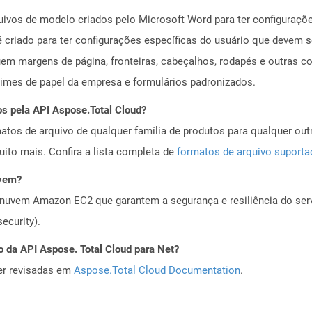
ivos de modelo criados pelo Microsoft Word para ter configuraçõ
criado para ter configurações específicas do usuário que devem 
luem margens de página, fronteiras, cabeçalhos, rodapés e outras 
times de papel da empresa e formulários padronizados.
os pela API Aspose.Total Cloud?
tos de arquivo de qualquer família de produtos para qualquer outr
to mais. Confira a lista completa de
formatos de arquivo suport
uvem?
nuvem Amazon EC2 que garantem a segurança e resiliência do servi
ecurity).
o da API Aspose. Total Cloud para Net?
er revisadas em
Aspose.Total Cloud Documentation
.