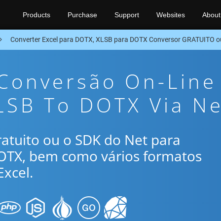
Products
Purchase
Support
Websites
About
Converter Excel para DOTX, XLSB para DOTX Conversor GRATUITO o
 Conversão On-Line
LSB To DOTX Via Ne
gratuito ou o SDK do Net para
DOTX, bem como vários formatos
xcel.