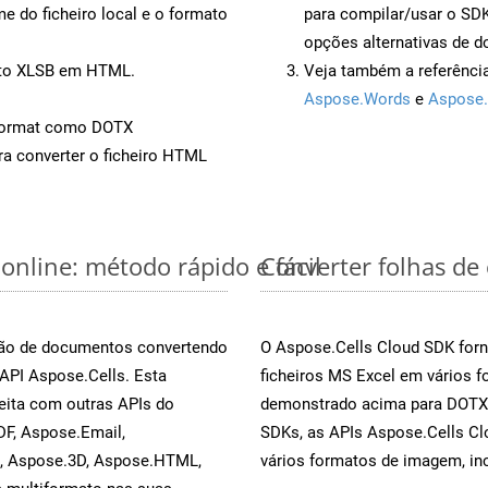
 do ficheiro local e o formato
para compilar/usar o S
opções alternativas de d
ento XLSB em HTML.
Veja também a referênci
Aspose.Words
e
Aspose.
Format como DOTX
a converter o ficheiro HTML
online: método rápido e fácil
Converter folhas de
rsão de documentos convertendo
O Aspose.Cells Cloud SDK forn
 API Aspose.Cells. Esta
ficheiros MS Excel em vários 
eita com outras APIs do
demonstrado acima para DOTX. 
F, Aspose.Email,
SDKs, as APIs Aspose.Cells Cl
s, Aspose.3D, Aspose.HTML,
vários formatos de imagem, inc