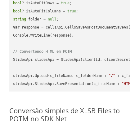
bool
? isAutoFitRows = 
true
bool
? isAutoFitColumns = 
true
string
 folder = 
null
var
 response = cellsApi.CellsSaveAsPostDocumentSaveAs(name
Console.WriteLine(response);

// Convertendo HTML em POTM
SlidesApi slidesApi = SlidesApi(clientId, clientSecret);

slidesApi.Upload(c_fileName, c_folderName + 
"/"
 + c_fileNa
slidesApi.SlidesApi.SavePresentation(c_fileName + 
"HTML"
,
Conversão simples de XLSB Files to
POTM no SDK Net