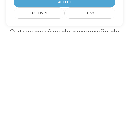
ACCEPT
CUSTOMIZE
DENY
Outras opções de conversão de
Excel
Converter XLSB em DOC
DOC:
Microsoft Word Binary Format
Converter XLSB em DOT
DOT:
Microsoft Word Template Files
Converter XLSB em DOCX
DOCX:
Office 2007+ Word Document
Converter XLSB em DOCM