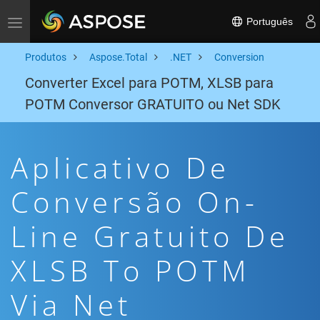
Português
Toggle navigation
Produtos
Aspose.Total
.NET
Conversion
Converter Excel para POTM, XLSB para
POTM Conversor GRATUITO ou Net SDK
Aplicativo De
Conversão On-
Line Gratuito De
XLSB To POTM
Via Net