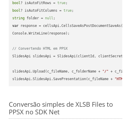
bool
? isAutoFitRows = 
true
bool
? isAutoFitColumns = 
true
string
 folder = 
null
var
 response = cellsApi.CellsSaveAsPostDocumentSaveAs(name
Console.WriteLine(response);

// Convertendo HTML em PPSX
SlidesApi slidesApi = SlidesApi(clientId, clientSecret);

slidesApi.Upload(c_fileName, c_folderName + 
"/"
 + c_fileNa
slidesApi.SlidesApi.SavePresentation(c_fileName + 
"HTML"
,
Conversão simples de XLSB Files to
PPSX no SDK Net