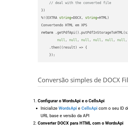
// deal with the converted file
})

%!(EXTRA 
string
=DOCX, 
string
=HTML)

return
 .getPdfApi().putPdfInStorageToHTML(s
null
, 
null
, 
null
, 
null
, 
null
, 
null
,
    .then(
(
result
) =>
 {

Conversão simples de DOCX Fi
Configurar o WordsApi e o CellsApi
Inicialize
WordsApi
e
CellsApi
com o seu ID de
URL base e versão da API
Converter DOCX para HTML com o WordsApi