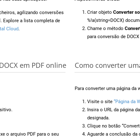
Criar objeto
Converter so
cheiros, agilizando conversões
%!a(string=DOCX) docum
 Explore a lista completa de
Chame o método
Conver
tal Cloud
.
para conversão de DOCX
r DOCX em PDF online
Como converter uma
Para converter uma página da w
Visite o site
“Página da 
itivo.
Insira o URL da página d
designada.
Clique no botão “Convert
ixe o arquivo PDF para o seu
Aguarde a conclusão da 