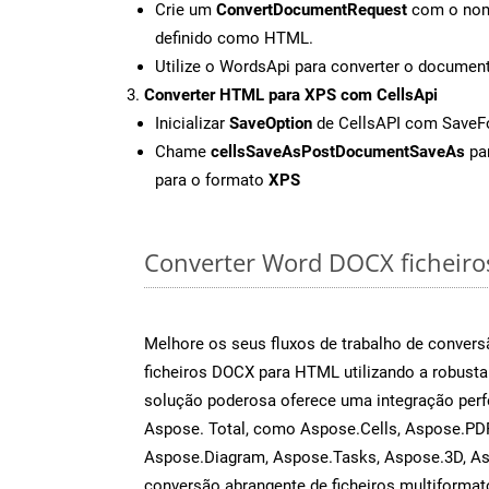
Crie um
ConvertDocumentRequest
com o nome
definido como HTML.
Utilize o WordsApi para converter o docum
Converter HTML para XPS com CellsApi
Inicializar
SaveOption
de CellsAPI com Save
Chame
cellsSaveAsPostDocumentSaveAs
par
para o formato
XPS
Converter Word DOCX ficheiros
Melhore os seus fluxos de trabalho de conve
ficheiros DOCX para HTML utilizando a robust
solução poderosa oferece uma integração perf
Aspose. Total, como Aspose.Cells, Aspose.PDF
Aspose.Diagram, Aspose.Tasks, Aspose.3D, A
conversão abrangente de ficheiros multiformat