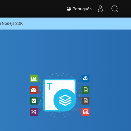
Português
u Nodejs SDK