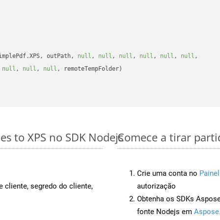
implePdf.XPS, outPath, 
null
, 
null
, 
null
, 
null
, 
null
, 
null
, 

 
null
, 
null
, 
null
, remoteTempFolder)

les to XPS no SDK Nodejs
Comece a tirar part
Crie uma conta no
Painel
 cliente, segredo do cliente,
autorização
Obtenha os SDKs Aspose.
fonte Nodejs em
Aspose