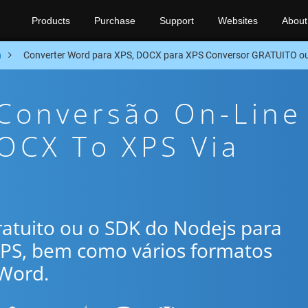
Products
Purchase
Support
Websites
About
n
Converter Word para XPS, DOCX para XPS Conversor GRATUITO o
 Conversão On-Line
OCX To XPS Via
gratuito ou o SDK do Nodejs para
XPS, bem como vários formatos
Word.