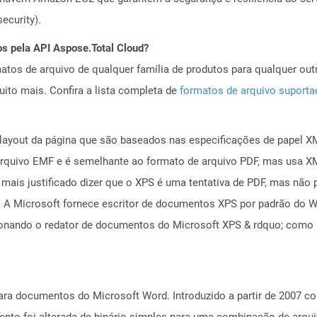
ecurity).
os pela API Aspose.Total Cloud?
tos de arquivo de qualquer família de produtos para qualquer outr
to mais. Confira a lista completa de
formatos de arquivo suport
layout da página que são baseados nas especificações de papel XM
rquivo EMF e é semelhante ao formato de arquivo PDF, mas usa XM
mais justificado dizer que o XPS é uma tentativa de PDF, mas não 
 A Microsoft fornece escritor de documentos XPS por padrão do W
onando o redator de documentos do Microsoft XPS & rdquo; como 
a documentos do Microsoft Word. Introduzido a partir de 2007 co
ento foi alterada de binário simples para uma combinação de arq