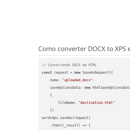
Como converter DOCX to XPS e
// Convertendo DOCX em HTML
const
 request = 
new
 SaveAsRequest({

name
: 
"uploaded.docx"
,

saveOptionsData
: 
new
 HtmlSaveOptionsData
    {

fileName
: 
"destination.html"
    })

wordsApi.saveAs(request)

    .then(
(
_result
) =>
 {
