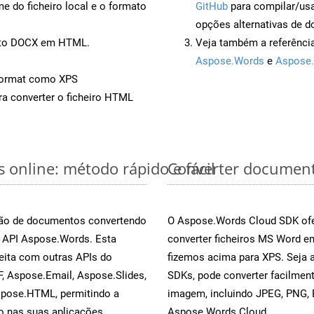
 do ficheiro local e o formato
GitHub
para compilar/us
opções alternativas de d
ento DOCX em HTML.
Veja também a referênci
Aspose.Words
e
Aspose.
Format como XPS
a converter o ficheiro HTML
 online: método rápido e fácil
Converter document
rsão de documentos convertendo
O Aspose.Words Cloud SDK ofe
a API Aspose.Words. Esta
converter ficheiros MS Word e
eita com outras APIs do
fizemos acima para XPS. Seja 
, Aspose.Email, Aspose.Slides,
SDKs, pode converter facilme
spose.HTML, permitindo a
imagem, incluindo JPEG, PNG, B
o nas suas aplicações.
Aspose.Words Cloud.