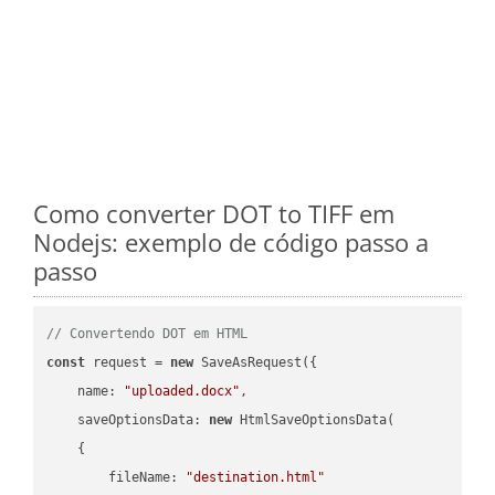
Como converter DOT to TIFF em
Nodejs: exemplo de código passo a
passo
// Convertendo DOT em HTML
const
 request = 
new
 SaveAsRequest({

name
: 
"uploaded.docx"
,

saveOptionsData
: 
new
 HtmlSaveOptionsData(

    {

fileName
: 
"destination.html"