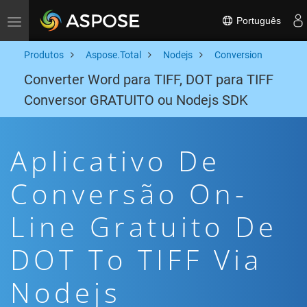
Português
Toggle navigation
Produtos
Aspose.Total
Nodejs
Conversion
Converter Word para TIFF, DOT para TIFF
Conversor GRATUITO ou Nodejs SDK
Aplicativo De
Conversão On-
Line Gratuito De
DOT To TIFF Via
Nodejs