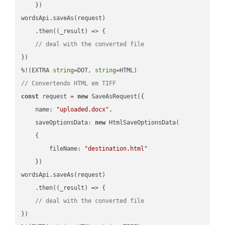
    })

wordsApi.saveAs(request)

    .then(
(
_result
) =>
 {

// deal with the converted file
})

%!(EXTRA 
string
=DOT, 
string
// Convertendo HTML em TIFF
const
 request = 
new
 SaveAsRequest({

name
: 
"uploaded.docx"
,

saveOptionsData
: 
new
 HtmlSaveOptionsData(

    {

fileName
: 
"destination.html"
    })

wordsApi.saveAs(request)

    .then(
(
_result
) =>
 {

// deal with the converted file
})
