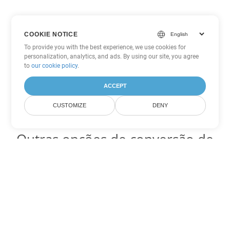
COOKIE NOTICE
To provide you with the best experience, we use cookies for
personalization, analytics, and ads. By using our site, you agree
to
our cookie policy
.
ACCEPT
CUSTOMIZE
DENY
Outras opções de conversão de
Word
Converter DOT em DOC
DOC:
Microsoft Word Binary Format
Converter DOT em DOCX