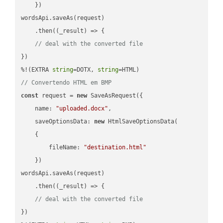
    })

wordsApi.saveAs(request)

    .then(
(
_result
) =>
 {

// deal with the converted file
})

%!(EXTRA 
string
=DOTX, 
string
// Convertendo HTML em BMP
const
 request = 
new
 SaveAsRequest({

name
: 
"uploaded.docx"
,

saveOptionsData
: 
new
 HtmlSaveOptionsData(

    {

fileName
: 
"destination.html"
    })

wordsApi.saveAs(request)

    .then(
(
_result
) =>
 {

// deal with the converted file
})
