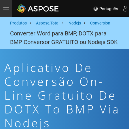
Português
Toggle navigation
Produtos
Aspose.Total
Nodejs
Conversion
Converter Word para BMP, DOTX para
BMP Conversor GRATUITO ou Nodejs SDK
Aplicativo De
Conversão On-
Line Gratuito De
DOTX To BMP Via
Nodejs