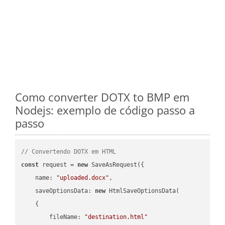
Como converter DOTX to BMP em
Nodejs: exemplo de código passo a
passo
// Convertendo DOTX em HTML
const
 request = 
new
 SaveAsRequest({

name
: 
"uploaded.docx"
,

saveOptionsData
: 
new
 HtmlSaveOptionsData(

    {

fileName
: 
"destination.html"