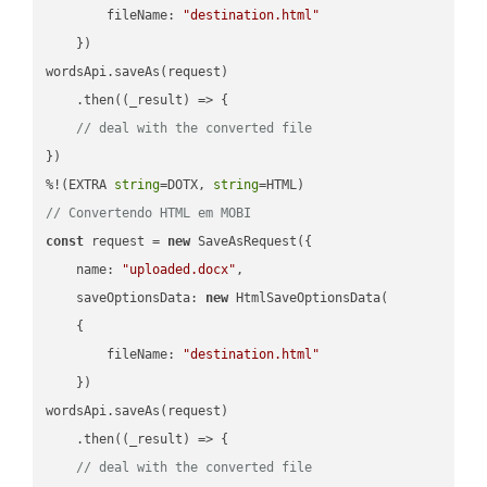
fileName
: 
"destination.html"
    })

wordsApi.saveAs(request)

    .then(
(
_result
) =>
 {

// deal with the converted file
})

%!(EXTRA 
string
=DOTX, 
string
// Convertendo HTML em MOBI
const
 request = 
new
 SaveAsRequest({

name
: 
"uploaded.docx"
,

saveOptionsData
: 
new
 HtmlSaveOptionsData(

    {

fileName
: 
"destination.html"
    })

wordsApi.saveAs(request)

    .then(
(
_result
) =>
 {

// deal with the converted file