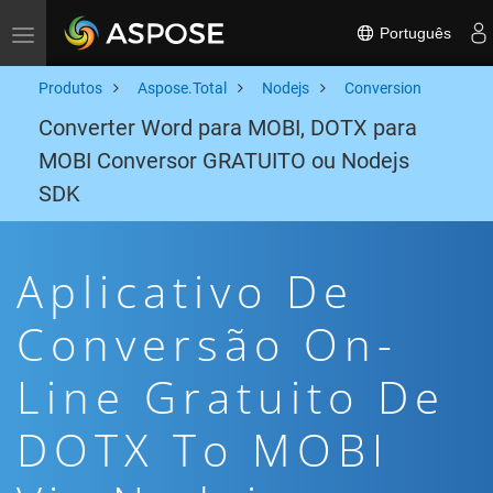
Português
Toggle navigation
Produtos
Aspose.Total
Nodejs
Conversion
Converter Word para MOBI, DOTX para
MOBI Conversor GRATUITO ou Nodejs
SDK
Aplicativo De
Conversão On-
Line Gratuito De
DOTX To MOBI