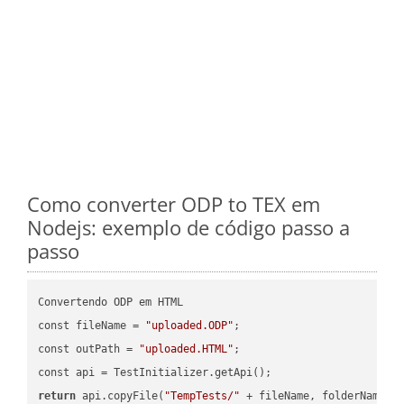
Como converter ODP to TEX em
Nodejs: exemplo de código passo a
passo
Convertendo ODP em HTML

const fileName = 
"uploaded.ODP"
;

const outPath = 
"uploaded.HTML"
;

return
 api.copyFile(
"TempTests/"
 + fileName, folderName +