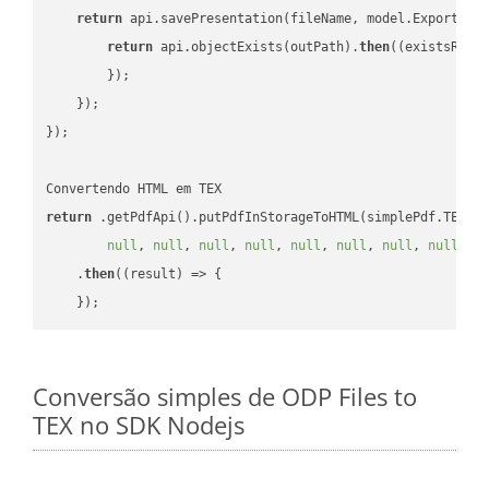
return
 api.savePresentation(fileName, model.ExportFor
return
 api.objectExists(outPath).
then
(
(existsResu
        });

    });

});

return
 .getPdfApi().putPdfInStorageToHTML(simplePdf.TEX, 
null
, 
null
, 
null
, 
null
, 
null
, 
null
, 
null
, 
null
, 
n
    .
then
(
(result)
 =>
 {

Conversão simples de ODP Files to
TEX no SDK Nodejs