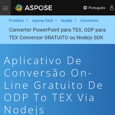
Português
Toggle navigation
Produtos
Aspose.Total
Nodejs
Conversion
Converter PowerPoint para TEX, ODP para
TEX Conversor GRATUITO ou Nodejs SDK
Aplicativo De
Conversão On-
Line Gratuito De
ODP To TEX Via
Nodejs