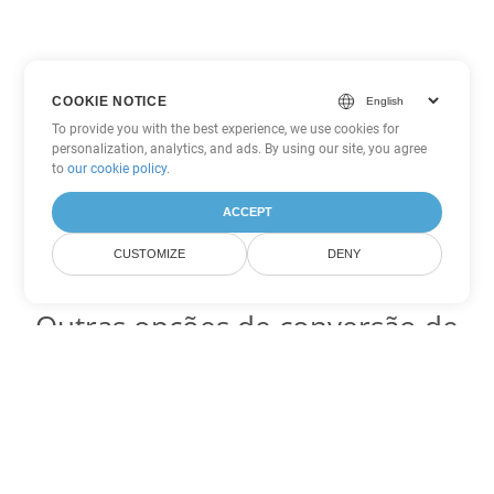
COOKIE NOTICE
To provide you with the best experience, we use cookies for
personalization, analytics, and ads. By using our site, you agree
to
our cookie policy
.
ACCEPT
CUSTOMIZE
DENY
Outras opções de conversão de
PowerPoint
Converter ODP em DOC
DOC:
Microsoft Word Binary Format