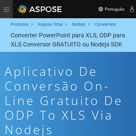
Português
Toggle navigation
Produtos
Aspose.Total
Nodejs
Conversion
Converter PowerPoint para XLS, ODP para
XLS Conversor GRATUITO ou Nodejs SDK
Aplicativo De
Conversão On-
Line Gratuito De
ODP To XLS Via
Nodejs