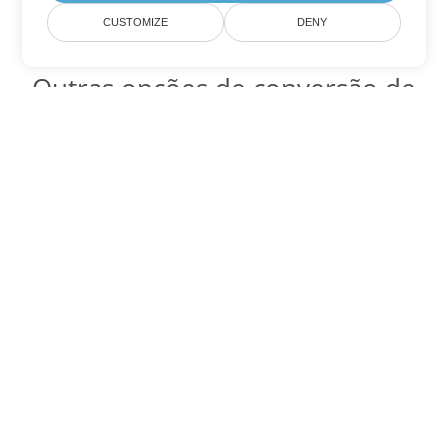
CUSTOMIZE
DENY
Outras opções de conversão de
PowerPoint
Converter ODP em DOC
DOC:
Microsoft Word Binary Format
Converter ODP em DOT
DOT:
Microsoft Word Template Files
Converter ODP em DOCX
DOCX:
Office 2007+ Word Document
Converter ODP em DOCM
DOCM:
Microsoft Word 2007 Marco File