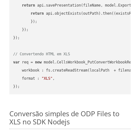
return
 api.savePresentation(fileName, model.ExportFor
return
 api.objectExists(outPath).then(
(
existsResu
        });

    });

});

// Convertendo HTML em XLS
var
 req = 
new
 model.CellsWorkbook_PutConvertWorkbookReques
workbook
 : fs.createReadStream(localPath  + filename 
format
 : 
"XLS"
,

Conversão simples de ODP Files to
XLS no SDK Nodejs