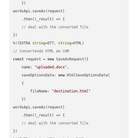
    })

wordsApi.saveAs(request)

    .then(
(
_result
) =>
 {

// deal with the converted file
})

%!(EXTRA 
string
=OTT, 
string
// Convertendo HTML em CHM
const
 request = 
new
 SaveAsRequest({

name
: 
"uploaded.docx"
,

saveOptionsData
: 
new
 HtmlSaveOptionsData(

    {

fileName
: 
"destination.html"
    })

wordsApi.saveAs(request)

    .then(
(
_result
) =>
 {

// deal with the converted file
})
