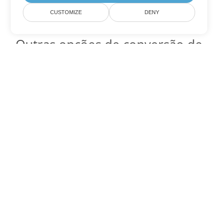
CUSTOMIZE
DENY
Outras opções de conversão de
Word
Converter OTT em DOC
DOC:
Microsoft Word Binary Format
Converter OTT em DOT
DOT:
Microsoft Word Template Files
Converter OTT em DOCX
DOCX:
Office 2007+ Word Document
Converter OTT em DOCM
DOCM:
Microsoft Word 2007 Marco File