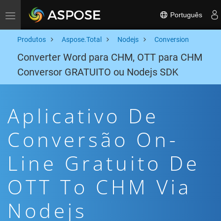
Português
Toggle navigation
Produtos
Aspose.Total
Nodejs
Conversion
Converter Word para CHM, OTT para CHM
Conversor GRATUITO ou Nodejs SDK
Aplicativo De
Conversão On-
Line Gratuito De
OTT To CHM Via
Nodejs