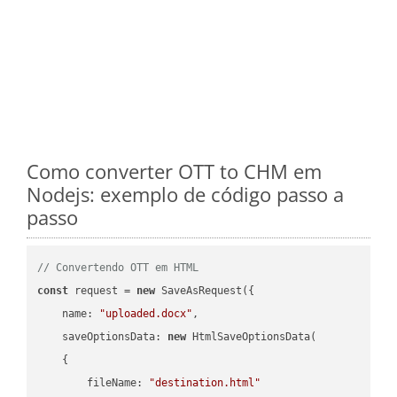
Como converter OTT to CHM em
Nodejs: exemplo de código passo a
passo
// Convertendo OTT em HTML
const
 request = 
new
 SaveAsRequest({

name
: 
"uploaded.docx"
,

saveOptionsData
: 
new
 HtmlSaveOptionsData(

    {

fileName
: 
"destination.html"