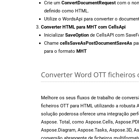
Crie um
ConvertDocumentRequest
com o nome
definido como HTML.
Utilize o WordsApi para converter o docum
Converter HTML para MHT com CellsApi
Inicializar
SaveOption
de CellsAPI com Save
Chame
cellsSaveAsPostDocumentSaveAs
par
para o formato
MHT
Converter Word OTT ficheiros o
Melhore os seus fluxos de trabalho de conve
ficheiros OTT para HTML utilizando a robusta
solução poderosa oferece uma integração perf
Aspose. Total, como Aspose.Cells, Aspose.PDF
Aspose.Diagram, Aspose.Tasks, Aspose.3D, A
conversão abrangente de ficheiros multiformat