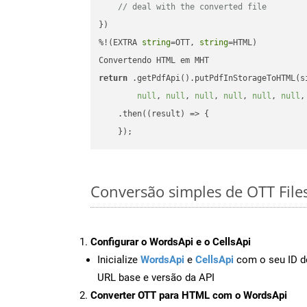
// deal with the converted file
})

%!(EXTRA 
string
=OTT, 
string
=HTML)

return
 .getPdfApi().putPdfInStorageToHTML(s
null
, 
null
, 
null
, 
null
, 
null
, 
null
,
    .then(
(
result
) =>
 {

Conversão simples de OTT Fil
Configurar o WordsApi e o CellsApi
Inicialize
WordsApi
e
CellsApi
com o seu ID de
URL base e versão da API
Converter OTT para HTML com o WordsApi