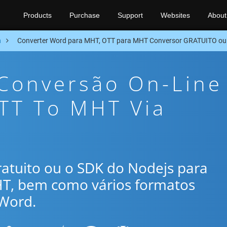
Products
Purchase
Support
Websites
About
n
Converter Word para MHT, OTT para MHT Conversor GRATUITO ou
 Conversão On-Line
TT To MHT Via
gratuito ou o SDK do Nodejs para
HT, bem como vários formatos
Word.