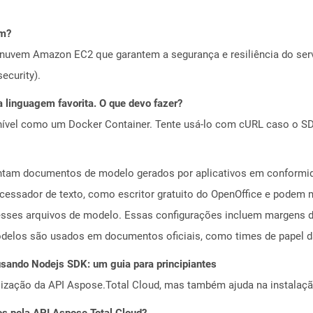
em?
nuvem Amazon EC2 que garantem a segurança e resiliência do servi
ecurity).
 linguagem favorita. O que devo fazer?
ível como um Docker Container. Tente usá-lo com cURL caso o SDK
tam documentos de modelo gerados por aplicativos em conformid
ocessador de texto, como escritor gratuito do OpenOffice e podem
esses arquivos de modelo. Essas configurações incluem margens de
odelos são usados ​​em documentos oficiais, como times de papel 
ando Nodejs SDK: um guia para principiantes
alização da API Aspose.Total Cloud, mas também ajuda na instalaçã
os pela API Aspose.Total Cloud?