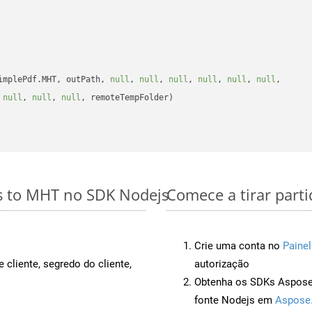
implePdf.MHT, outPath, 
null
, 
null
, 
null
, 
null
, 
null
, 
null
, 

 
null
, 
null
, 
null
, remoteTempFolder)

es to MHT no SDK Nodejs
Comece a tirar part
Crie uma conta no
Painel
 cliente, segredo do cliente,
autorização
Obtenha os SDKs Aspose.
fonte Nodejs em
Aspose