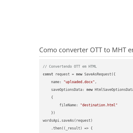
Como converter OTT to MHT em
// Convertendo OTT em HTML
const
 request = 
new
 SaveAsRequest({

name
: 
"uploaded.docx"
,

saveOptionsData
: 
new
 HtmlSaveOptionsData
    {

fileName
: 
"destination.html"
    })

wordsApi.saveAs(request)

    .then(
(
_result
) =>
 {
