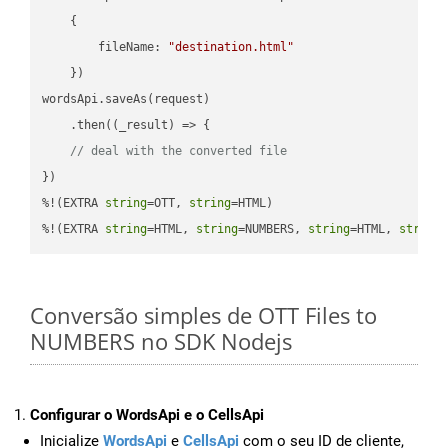
    {

fileName
: 
"destination.html"
    })

wordsApi.saveAs(request)

    .then(
(
_result
) =>
 {

// deal with the converted file
})

%!(EXTRA 
string
=OTT, 
string
=HTML)

%!(EXTRA 
string
=HTML, 
string
=NUMBERS, 
string
=HTML, 
string
Conversão simples de OTT Files to
NUMBERS no SDK Nodejs
Configurar o WordsApi e o CellsApi
Inicialize
WordsApi
e
CellsApi
com o seu ID de cliente,