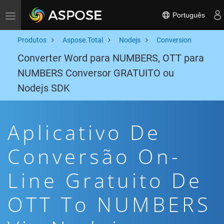
Português
Toggle navigation
Produtos
Aspose.Total
Nodejs
Conversion
Converter Word para NUMBERS, OTT para
NUMBERS Conversor GRATUITO ou
Nodejs SDK
Aplicativo De
Conversão On-
Line Gratuito De
OTT To NUMBERS