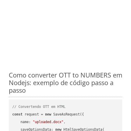
Como converter OTT to NUMBERS em
Nodejs: exemplo de código passo a
passo
// Convertendo OTT em HTML
const
 request = 
new
 SaveAsRequest({

name
: 
"uploaded.docx"
,

saveOptionsData
: 
new
 HtmlSaveOptionsData(
