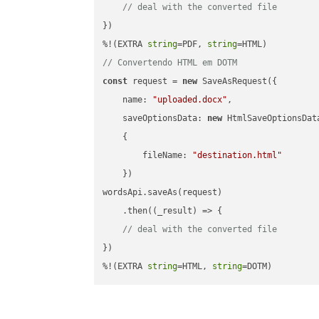
// deal with the converted file
})

%!(EXTRA 
string
=PDF, 
string
// Convertendo HTML em DOTM
const
 request = 
new
 SaveAsRequest({

name
: 
"uploaded.docx"
,

saveOptionsData
: 
new
 HtmlSaveOptionsData
    {

fileName
: 
"destination.html"
    })

wordsApi.saveAs(request)

    .then(
(
_result
) =>
 {

// deal with the converted file
})

%!(EXTRA 
string
=HTML, 
string
=DOTM)