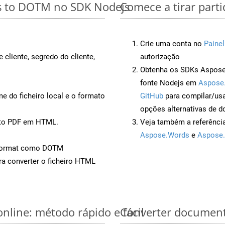
es to DOTM no SDK Nodejs
Comece a tirar part
Crie uma conta no
Painel
 cliente, segredo do cliente,
autorização
Obtenha os SDKs Aspose.
fonte Nodejs em
Aspose
 do ficheiro local e o formato
GitHub
para compilar/us
opções alternativas de d
nto PDF em HTML.
Veja também a referênci
Aspose.Words
e
Aspose.
Format como DOTM
a converter o ficheiro HTML
nline: método rápido e fácil
Converter document