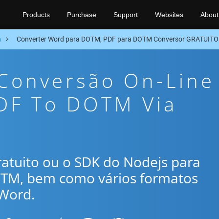
Products
Purchase
Support
Websites
About
n
Converter Word para DOTM, PDF para DOTM Conversor GRATUITO
 Conversão On-Line
PDF To DOTM Via
gratuito ou o SDK do Nodejs para
OTM, bem como vários formatos
Word.