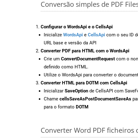
Conversão simples de PDF Fil
Configurar o WordsApi e o CellsApi
Inicialize
WordsApi
e
CellsApi
com o seu ID de
URL base e versão da API
Converter PDF para HTML com o WordsApi
Crie um
ConvertDocumentRequest
com o nome
definido como HTML.
Utilize o WordsApi para converter o docume
Converter HTML para DOTM com CellsApi
Inicializar
SaveOption
de CellsAPI com Save
Chame
cellsSaveAsPostDocumentSaveAs
par
para o formato
DOTM
Converter Word PDF ficheiros o