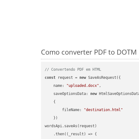
Como converter PDF to DOTM e
// Convertendo PDF em HTML
const
 request = 
new
 SaveAsRequest({

name
: 
"uploaded.docx"
,

saveOptionsData
: 
new
 HtmlSaveOptionsData
    {

fileName
: 
"destination.html"
    })

wordsApi.saveAs(request)

    .then(
(
_result
) =>
 {
