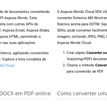
rsão de documentos convertendo
O Aspose.Words Cloud SDK ofe
API Aspose.Words. Esta
converter ficheiros MS Word e
eita com outras APIs do
fizemos acima para DOTM. Seja
, Aspose.Email, Aspose.Slides,
SDKs, pode converter facilme
spose.HTML, permitindo a
imagem, incluindo JPEG, PNG, B
o nas suas aplicações.
Aspose.Words Cloud.
Criar objeto
Converter so
cheiros, agilizando conversões
%!a(string=PDF) docume
 Explore a lista completa de
Chame o método
Conver
tal Cloud
.
para conversão de PDF
r DOCX em PDF online
Como converter um