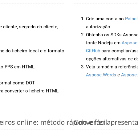
Crie uma conta no
Painel
 cliente, segredo do cliente,
autorização
Obtenha os SDKs Aspose.
fonte Nodejs em
Aspose
 do ficheiro local e o formato
GitHub
para compilar/us
opções alternativas de d
nto PPS em HTML.
Veja também a referênci
Aspose.Words
e
Aspose.
Format como DOT
a converter o ficheiro HTML
iros online: método rápido e fácil
Converter apresenta