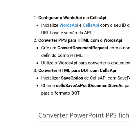
Configurar o WordsApi e o CellsApi
Inicialize
WordsApi
e
CellsApi
com o seu ID de
URL base e versão da API
Converter PPS para HTML com o WordsApi
Crie um
ConvertDocumentRequest
com o nome
definido como HTML.
Utilize o WordsApi para converter o docume
Converter HTML para DOT com CellsApi
Inicializar
SaveOption
de CellsAPI com Save
Chame
cellsSaveAsPostDocumentSaveAs
par
para o formato
DOT
Converter PowerPoint PPS fiche