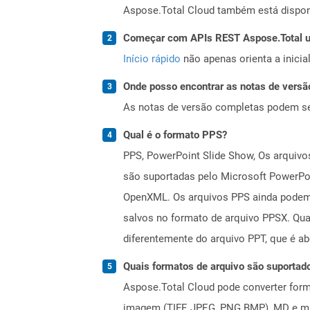
Aspose.Total Cloud também está dispon
Começar com APIs REST Aspose.Total us
Início rápido
não apenas orienta a inici
Onde posso encontrar as notas de versã
As notas de versão completas podem s
Qual é o formato PPS?
PPS, PowerPoint Slide Show, Os arquivos
são suportadas pelo Microsoft PowerPoi
OpenXML. Os arquivos PPS ainda podem 
salvos no formato de arquivo PPSX. Qu
diferentemente do arquivo PPT, que é ab
Quais formatos de arquivo são suportad
Aspose.Total Cloud pode converter forma
imagem (TIFF, JPEG, PNG BMP), MD e mui