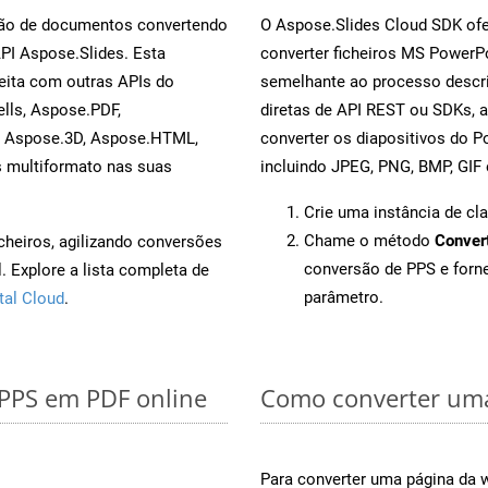
rsão de documentos convertendo
O Aspose.Slides Cloud SDK ofe
API Aspose.Slides. Esta
converter ficheiros MS PowerP
eita com outras APIs do
semelhante ao processo descri
lls, Aspose.PDF,
diretas de API REST ou SDKs, 
, Aspose.3D, Aspose.HTML,
converter os diapositivos do 
s multiformato nas suas
incluindo JPEG, PNG, BMP, GIF 
Crie uma instância de cl
Chame o método
Conver
cheiros, agilizando conversões
conversão de PPS e for
 Explore a lista completa de
parâmetro.
tal Cloud
.
 PPS em PDF online
Como converter uma
Para converter uma página da w