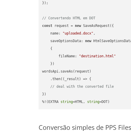
});

// Convertendo HTML em DOT
const
 request = 
new
 SaveAsRequest({

name
: 
"uploaded.docx"
,

saveOptionsData
: 
new
 HtmlSaveOptionsData
    {

fileName
: 
"destination.html"
    })

wordsApi.saveAs(request)

    .then(
(
_result
) =>
 {

// deal with the converted file
})

%!(EXTRA 
string
=HTML, 
string
=DOT)
Conversão simples de PPS File