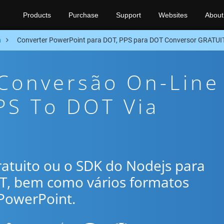
Products
Purchase
Support
Websites
About
n
Converter PowerPoint para DOT, PPS para DOT Conversor GRATUI
 Conversão On-Line
PS To DOT Via
gratuito ou o SDK do Nodejs para
OT, bem como vários formatos
PowerPoint.