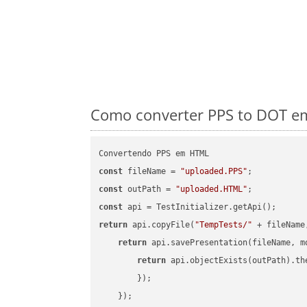
Como converter PPS to DOT em
const
 fileName = 
"uploaded.PPS"
const
 outPath = 
"uploaded.HTML"
const
return
 api.copyFile(
"TempTests/"
 + fileName
return
 api.savePresentation(fileName, m
return
 api.objectExists(outPath).th
        });

    });
