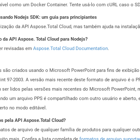
ível como um Docker Container. Tente usá-lo com cURL caso o SDK
ando Nodejs SDK: um guia para principiantes
alização da API Aspose.Total Cloud, mas também ajuda na instalaçã
o da API Aspose. Total Cloud para Nodejs?
er revisadas em
Aspose.Total Cloud Documentation
.
 são criados usando o Microsoft PowerPoint para fins de exibição d
nt 97-2003. A versão mais recente deste formato de arquivo é o P
ser lidos pelas versões mais recentes do Microsoft PowerPoint, 
ando um arquivo PPS é compartilhado com outro usuário e aberto
erto no modo editável.
os pela API Aspose.Total Cloud?
tos de arquivo de qualquer família de produtos para qualquer outr
to mais. Confira a lista completa de
formatos de arquivo suport