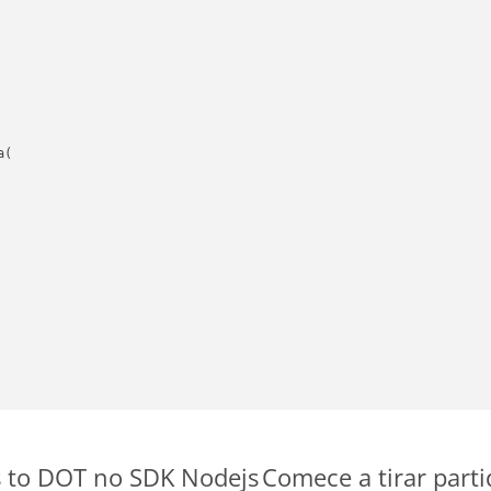
(

s to DOT no SDK Nodejs
Comece a tirar part