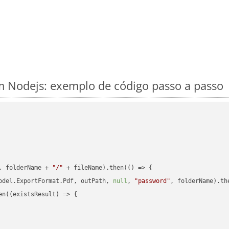
 Nodejs: exemplo de código passo a passo
, folderName + 
"/"
 + fileName).then(
() =>
 {

odel.ExportFormat.Pdf, outPath, 
null
, 
"password"
, folderName).th
en(
(
existsResult
) =>
 {
