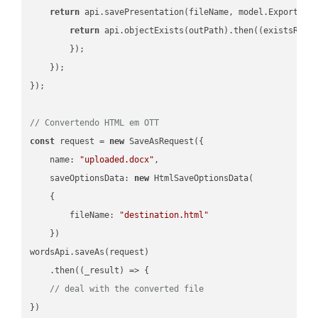
return
 api.savePresentation(fileName, model.ExportFor
return
 api.objectExists(outPath).then(
(
existsResu
        });

    });

});

// Convertendo HTML em OTT
const
 request = 
new
 SaveAsRequest({

name
: 
"uploaded.docx"
,

saveOptionsData
: 
new
 HtmlSaveOptionsData(

    {

fileName
: 
"destination.html"
    })

wordsApi.saveAs(request)

    .then(
(
_result
) =>
 {

// deal with the converted file
})
