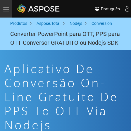
Português
Toggle navigation
Produtos
Aspose.Total
Nodejs
Conversion
Converter PowerPoint para OTT, PPS para
OTT Conversor GRATUITO ou Nodejs SDK
Aplicativo De
Conversão On-
Line Gratuito De
PPS To OTT Via
Nodejs