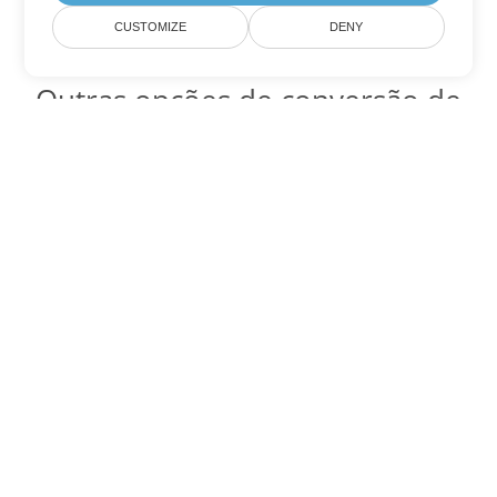
CUSTOMIZE
DENY
Outras opções de conversão de
PowerPoint
Converter PPS em DOC
DOC:
Microsoft Word Binary Format
Converter PPS em DOT
DOT:
Microsoft Word Template Files
Converter PPS em DOCX
DOCX:
Office 2007+ Word Document
Converter PPS em DOCM
DOCM:
Microsoft Word 2007 Marco File