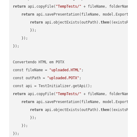
return
 api.copyFile(
"TempTests/"
 + fileName, folderName +
return
 api.savePresentation(fileName, model.ExportFor
return
 api.objectExists(outPath).
then
(
(existsResu
        });

    });

});

Convertendo HTML em POTX

const fileName = 
"uploaded.HTML"
;

const outPath = 
"uploaded.POTX"
;

return
 api.copyFile(
"TempTests/"
 + fileName, folderName +
return
 api.savePresentation(fileName, model.ExportFor
return
 api.objectExists(outPath).
then
(
(existsResu
        });

    });
