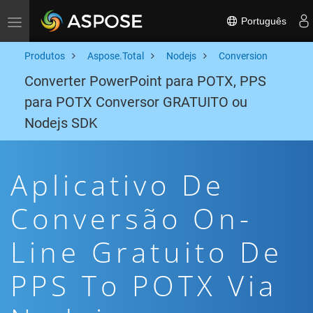
Português
Toggle navigation
Produtos
Aspose.Total
Nodejs
Conversion
Converter PowerPoint para POTX, PPS
para POTX Conversor GRATUITO ou
Nodejs SDK
Aplicativo De
Conversão On-
Line Gratuito De
PPS To POTX Via