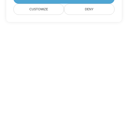
CUSTOMIZE
DENY
Outras opções de conversão de
PowerPoint
Converter PPS em DOC
DOC:
Microsoft Word Binary Format
Converter PPS em DOT
DOT:
Microsoft Word Template Files
Converter PPS em DOCX
DOCX:
Office 2007+ Word Document
Converter PPS em DOCM