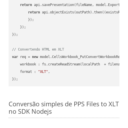
return
 api.savePresentation(fileName, model.ExportFor
return
 api.objectExists(outPath).then(
(
existsResu
        });

    });

});

// Convertendo HTML em XLT
var
 req = 
new
 model.CellsWorkbook_PutConvertWorkbookReques
workbook
 : fs.createReadStream(localPath  + filename 
format
 : 
"XLT"
,

Conversão simples de PPS Files to XLT
no SDK Nodejs