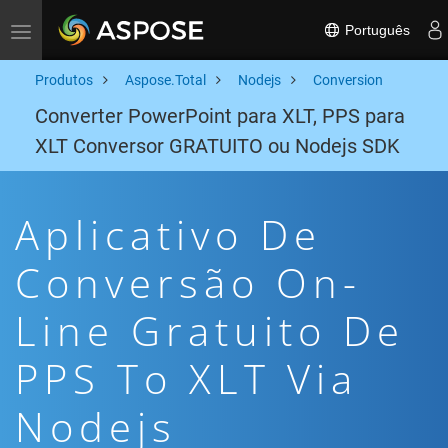
Português
Toggle navigation
Produtos
Aspose.Total
Nodejs
Conversion
Converter PowerPoint para XLT, PPS para
XLT Conversor GRATUITO ou Nodejs SDK
Aplicativo De
Conversão On-
Line Gratuito De
PPS To XLT Via
Nodejs