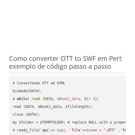
Como converter OTT to SWF em Perl:
exemplo de código passo a passo
#
 Convertendo OTT em HTML
#
while
( 
read
 (DATA, 
$Book1_data
, 8)) {};
read (DATA, $Book1_data, $filelength);

close (DATA);    

#
 ready_file(
'api'
=> 
$api
, 
'file'
=>
$name
 + 
".OTT"
 ,
'folde