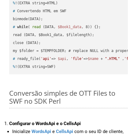
%
!(EXTRA string=HTML)
#
 Convertendo HTML em SWF
#
while
( 
read
 (DATA, 
$Book1_data
, 8)) {};
read (DATA, $Book1_data, $filelength);

close (DATA);    

#
 ready_file(
'api'
=> 
$api
, 
'file'
=>
$name
 + 
".HTML"
 ,
'fold
%
!(EXTRA string=SWF)
Conversão simples de OTT Files to
SWF no SDK Perl
Configurar o WordsApi e o CellsApi
Inicialize
WordsApi
e
CellsApi
com o seu ID de cliente,