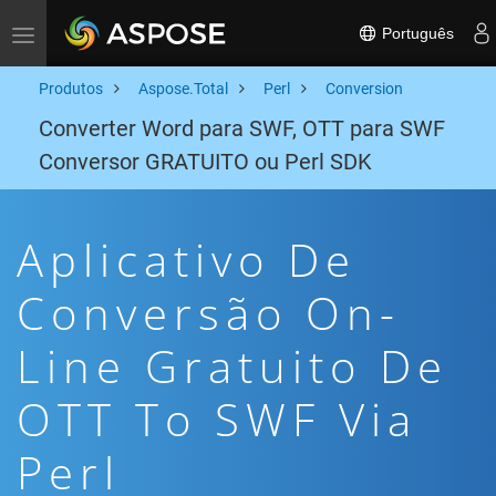
Português
Toggle navigation
Produtos
Aspose.Total
Perl
Conversion
Converter Word para SWF, OTT para SWF
Conversor GRATUITO ou Perl SDK
Aplicativo De
Conversão On-
Line Gratuito De
OTT To SWF Via
Perl