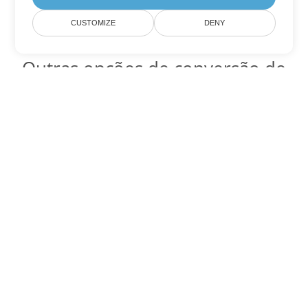
CUSTOMIZE
DENY
Outras opções de conversão de
Word
Converter OTT em DOC
DOC:
Microsoft Word Binary Format
Converter OTT em DOT
DOT:
Microsoft Word Template Files
Converter OTT em DOCX
DOCX:
Office 2007+ Word Document
Converter OTT em DOCM