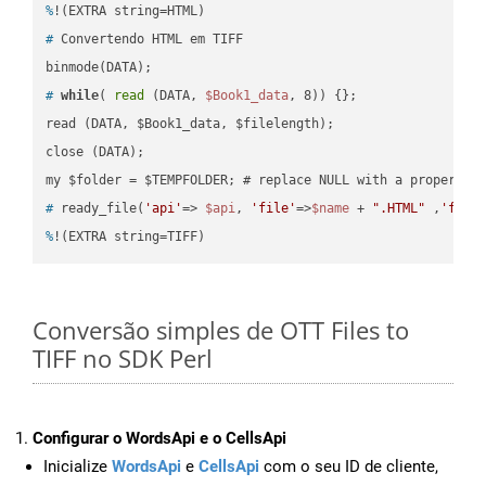
%
!(EXTRA string=HTML)
#
 Convertendo HTML em TIFF
#
while
( 
read
 (DATA, 
$Book1_data
, 8)) {};
read (DATA, $Book1_data, $filelength);

close (DATA);    

#
 ready_file(
'api'
=> 
$api
, 
'file'
=>
$name
 + 
".HTML"
 ,
'fold
%
!(EXTRA string=TIFF)
Conversão simples de OTT Files to
TIFF no SDK Perl
Configurar o WordsApi e o CellsApi
Inicialize
WordsApi
e
CellsApi
com o seu ID de cliente,