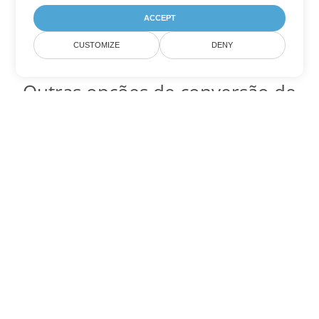
ACCEPT
CUSTOMIZE
DENY
Outras opções de conversão de
Word
Converter OTT em DOC
DOC:
Microsoft Word Binary Format
Converter OTT em DOT
DOT:
Microsoft Word Template Files
Converter OTT em DOCX
DOCX:
Office 2007+ Word Document
Converter OTT em DOCM