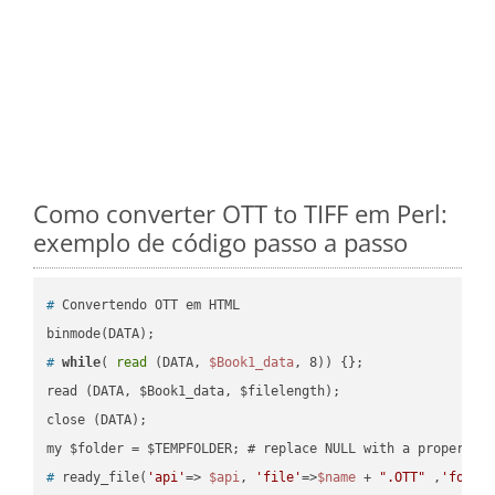
Como converter OTT to TIFF em Perl:
exemplo de código passo a passo
#
 Convertendo OTT em HTML
#
while
( 
read
 (DATA, 
$Book1_data
, 8)) {};
read (DATA, $Book1_data, $filelength);

close (DATA);    

#
 ready_file(
'api'
=> 
$api
, 
'file'
=>
$name
 + 
".OTT"
 ,
'folde