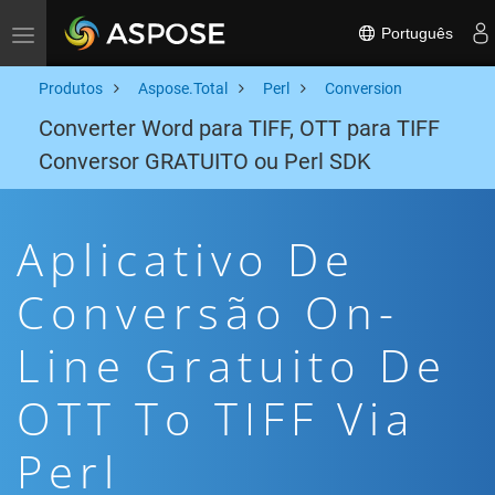
Português
Toggle navigation
Produtos
Aspose.Total
Perl
Conversion
Converter Word para TIFF, OTT para TIFF
Conversor GRATUITO ou Perl SDK
Aplicativo De
Conversão On-
Line Gratuito De
OTT To TIFF Via
Perl