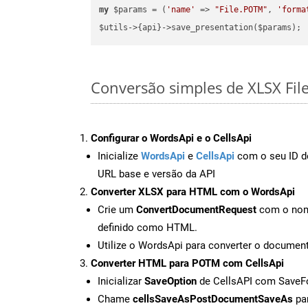
my
 $params = (
'name'
 => 
"File.POTM"
, 
'forma
Conversão simples de XLSX Fil
Configurar o WordsApi e o CellsApi
Inicialize
WordsApi
e
CellsApi
com o seu ID de
URL base e versão da API
Converter XLSX para HTML com o WordsApi
Crie um
ConvertDocumentRequest
com o nome
definido como HTML.
Utilize o WordsApi para converter o docum
Converter HTML para POTM com CellsApi
Inicializar
SaveOption
de CellsAPI com Save
Chame
cellsSaveAsPostDocumentSaveAs
par