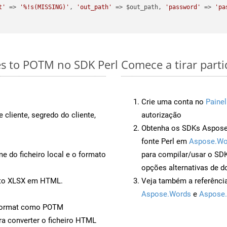
t'
 => 
'%!s(MISSING)'
, 
'out_path'
 => $out_path, 
'password'
 => 
'pa
es to POTM no SDK Perl
Comece a tirar part
Crie uma conta no
Painel
 cliente, segredo do cliente,
autorização
Obtenha os SDKs Aspose.
fonte Perl em
Aspose.Wo
 do ficheiro local e o formato
para compilar/usar o S
opções alternativas de d
ento XLSX em HTML.
Veja também a referênci
Aspose.Words
e
Aspose.
Format como POTM
a converter o ficheiro HTML