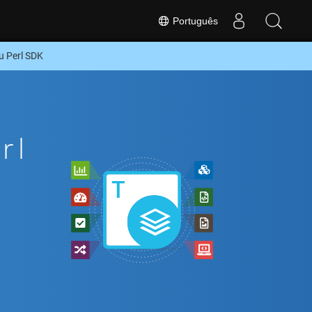
Português
u Perl SDK
rl