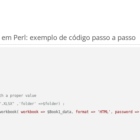
em Perl: exemplo de código passo a passo
th a proper value
".XLSX" ,'folder' =>$folder) ;  
workbook( 
workbook =>
 $Book1_data, 
format =>
'HTML'
, 
password =>