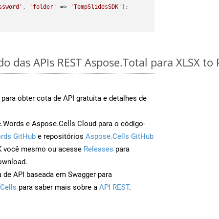
ssword'
, 
'folder'
 => 
'TempSlidesSDK'
);

ido das APIs REST Aspose.Total para XLSX t
para obter cota de API gratuita e detalhes de
Words e Aspose.Cells Cloud para o código-
rds GitHub
e repositórios
Aspose.Cells GitHub
DK você mesmo ou acesse
Releases
para
ownload.
a de API baseada em Swagger para
Cells
para saber mais sobre a
API REST
.