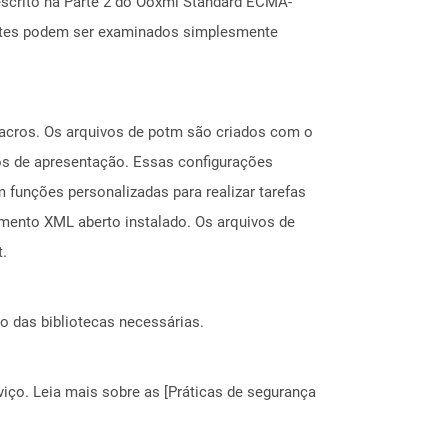
scrito na Parte 2 do Ooxml Standard ECMA-
entes podem ser examinados simplesmente
acros. Os arquivos de potm são criados com o
os de apresentação. Essas configurações
 funções personalizadas para realizar tarefas
mento XML aberto instalado. Os arquivos de
.
o das bibliotecas necessárias.
ço. Leia mais sobre as [Práticas de segurança