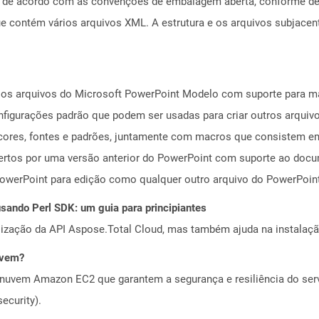
a de acordo com as convenções de embalagem aberta, conforme de
ue contém vários arquivos XML. A estrutura e os arquivos subjac
os arquivos do Microsoft PowerPoint Modelo com suporte para m
figurações padrão que podem ser usadas para criar outros arquiv
e cores, fontes e padrões, juntamente com macros que consistem em
ertos por uma versão anterior do PowerPoint com suporte ao docu
owerPoint para edição como qualquer outro arquivo do PowerPoint
ando Perl SDK: um guia para principiantes
alização da API Aspose.Total Cloud, mas também ajuda na instalaçã
uvem?
nuvem Amazon EC2 que garantem a segurança e resiliência do servi
ecurity).