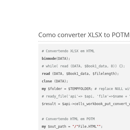
Como converter XLSX to POTM 
# Convertendo XLSX em HTML
binmode
# while( read (DATA, $Book1_data, 8)) {};
read
close
my
 $folder = $TEMPFOLDER; 
# replace NULL wi
# ready_file('api'=> $api, 'file'=>$name + 
$result = $api->cells_workbook_put_convert_
# Convertendo HTML em POTM
my
 $out_path = 
"/"
File.HTML
""