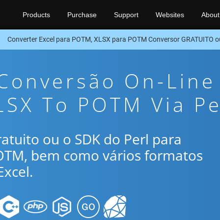
Products
Purchase
Support
Websites
About
Converter Excel para POTM, XLSX para POTM Conversor GRATUITO o
 Conversão On-Line
LSX To POTM Via Pe
gratuito ou o SDK do Perl para
POTM, bem como vários formatos
xcel.