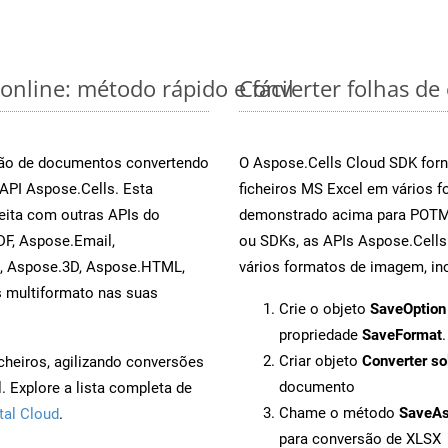
online: método rápido e fácil
Converter folhas de
rsão de documentos convertendo
O Aspose.Cells Cloud SDK forn
 API Aspose.Cells. Esta
ficheiros MS Excel em vários 
eita com outras APIs do
demonstrado acima para POTM.
F, Aspose.Email,
ou SDKs, as APIs Aspose.Cells
s, Aspose.3D, Aspose.HTML,
vários formatos de imagem, inc
s multiformato nas suas
Crie o objeto
SaveOption
propriedade
SaveFormat
.
Criar objeto
Converter so
cheiros, agilizando conversões
documento
 Explore a lista completa de
Chame o método
SaveA
tal Cloud
.
para conversão de XLSX