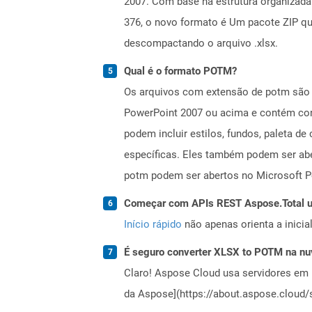
2007. Com base na estrutura organizad
376, o novo formato é Um pacote ZIP q
descompactando o arquivo .xlsx.
Qual é o formato POTM?
Os arquivos com extensão de potm são 
PowerPoint 2007 ou acima e contém con
podem incluir estilos, fundos, paleta d
específicas. Eles também podem ser ab
potm podem ser abertos no Microsoft P
Começar com APIs REST Aspose.Total us
Início rápido
não apenas orienta a inici
É seguro converter XLSX to POTM na n
Claro! Aspose Cloud usa servidores em 
da Aspose](https://about.aspose.cloud/s