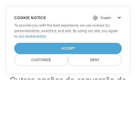
COOKIE NOTICE
To provide you with the best experience, we use cookies for
personalization, analytics, and ads. By using our site, you agree
to
our cookie policy
.
ACCEPT
CUSTOMIZE
DENY
Outras opções de conversão de
Excel
Converter XLSX em DOC
DOC:
Microsoft Word Binary Format
Converter XLSX em DOT