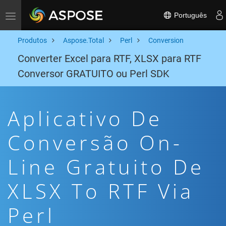
Português
Toggle navigation
Produtos
Aspose.Total
Perl
Conversion
Converter Excel para RTF, XLSX para RTF
Conversor GRATUITO ou Perl SDK
Aplicativo De
Conversão On-
Line Gratuito De
XLSX To RTF Via
Perl