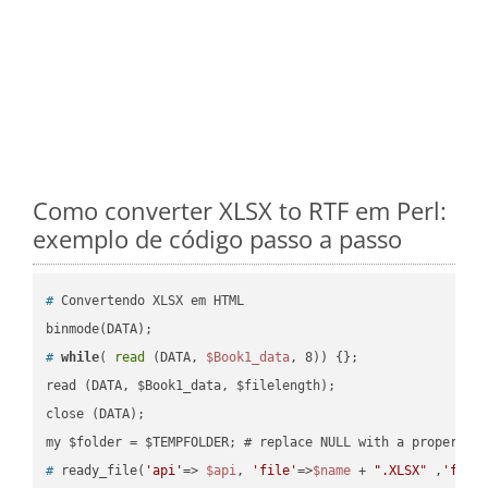
Como converter XLSX to RTF em Perl:
exemplo de código passo a passo
#
 Convertendo XLSX em HTML
#
while
( 
read
 (DATA, 
$Book1_data
, 8)) {};
read (DATA, $Book1_data, $filelength);

close (DATA);    

#
 ready_file(
'api'
=> 
$api
, 
'file'
=>
$name
 + 
".XLSX"
 ,
'fold