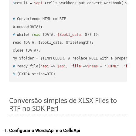
$
result = 
$api
->cells_workbook_put_convert_workbook( work
#
 Convertendo HTML em RTF
#
while
( 
read
 (DATA, 
$Book1_data
, 8)) {};
read (DATA, $Book1_data, $filelength);

close (DATA);    

#
 ready_file(
'api'
=> 
$api
, 
'file'
=>
$name
 + 
".HTML"
 ,
'fold
%
!(EXTRA string=RTF)
Conversão simples de XLSX Files to
RTF no SDK Perl
Configurar o WordsApi e o CellsApi