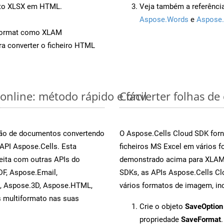
ento XLSX em HTML.
Veja também a referênci
Aspose.Words
e
Aspose.
Format como XLAM
a converter o ficheiro HTML
online: método rápido e fácil
Converter folhas de
rsão de documentos convertendo
O Aspose.Cells Cloud SDK forn
 API Aspose.Cells. Esta
ficheiros MS Excel em vários 
eita com outras APIs do
demonstrado acima para XLAM. 
F, Aspose.Email,
SDKs, as APIs Aspose.Cells Cl
s, Aspose.3D, Aspose.HTML,
vários formatos de imagem, inc
s multiformato nas suas
Crie o objeto
SaveOption
propriedade
SaveFormat
.