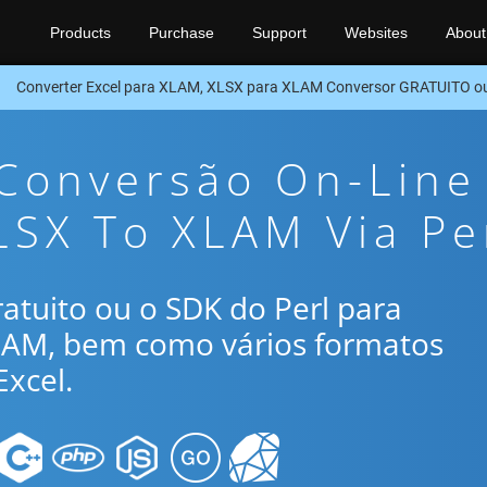
Products
Purchase
Support
Websites
About
Converter Excel para XLAM, XLSX para XLAM Conversor GRATUITO ou
 Conversão On-Line
LSX To XLAM Via Pe
gratuito ou o SDK do Perl para
XLAM, bem como vários formatos
xcel.