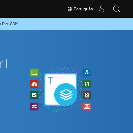
Português
 Perl SDK
rl