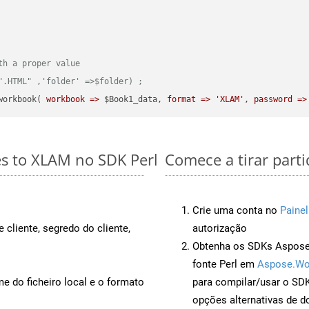
th a proper value
".HTML" ,'folder' =>$folder) ;  
workbook( 
workbook =>
 $Book1_data, 
format =>
'XLAM'
, 
password =>
es to XLAM no SDK Perl
Comece a tirar part
Crie uma conta no
Painel
 cliente, segredo do cliente,
autorização
Obtenha os SDKs Aspose.
fonte Perl em
Aspose.Wo
 do ficheiro local e o formato
para compilar/usar o S
opções alternativas de d