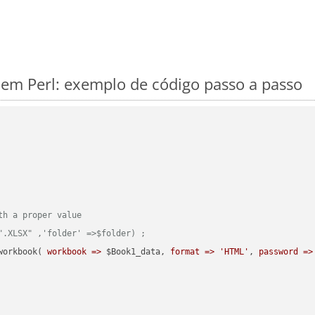
em Perl: exemplo de código passo a passo
th a proper value
".XLSX" ,'folder' =>$folder) ;  
workbook( 
workbook =>
 $Book1_data, 
format =>
'HTML'
, 
password =>