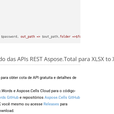
 $password, 
out_path =>
 $out_path,
folder =>$folder
ido das APIs REST Aspose.Total para XLSX to
para obter cota de API gratuita e detalhes de
Words e Aspose.Cells Cloud para o código-
rds GitHub
e repositórios
Aspose.Cells GitHub
DK você mesmo ou acesse
Releases
para
ownload.