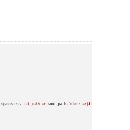
 $password, 
out_path =>
 $out_path,
folder =>$folder
);
