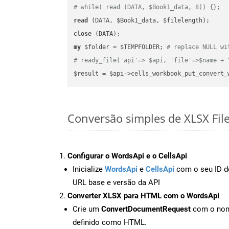
# while( read (DATA, $Book1_data, 8)) {};
read
close
my
 $folder = $TEMPFOLDER; 
# replace NULL wi
# ready_file('api'=> $api, 'file'=>$name + 
$result = $api->cells_workbook_put_convert_
Conversão simples de XLSX Fil
Configurar o WordsApi e o CellsApi
Inicialize
WordsApi
e
CellsApi
com o seu ID de
URL base e versão da API
Converter XLSX para HTML com o WordsApi
Crie um
ConvertDocumentRequest
com o nome
definido como HTML.