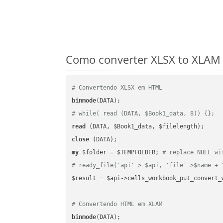
Como converter XLSX to XLAM 
# Convertendo XLSX em HTML
binmode
# while( read (DATA, $Book1_data, 8)) {};
read
close
my
 $folder = $TEMPFOLDER; 
# replace NULL wi
# ready_file('api'=> $api, 'file'=>$name + 
$result = $api->cells_workbook_put_convert_
# Convertendo HTML em XLAM
binmode