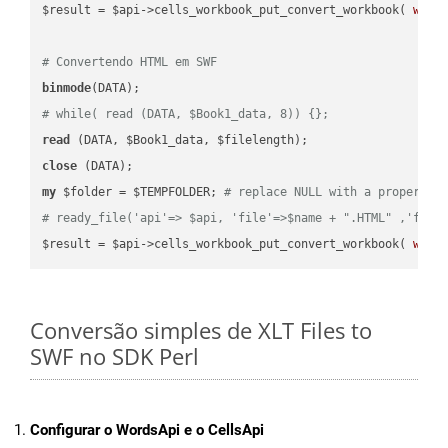
$result = $api->cells_workbook_put_convert_workbook( 
work
# Convertendo HTML em SWF
binmode
# while( read (DATA, $Book1_data, 8)) {};
read
close
my
 $folder = $TEMPFOLDER; 
# replace NULL with a proper va
# ready_file('api'=> $api, 'file'=>$name + ".HTML" ,'fold
$result = $api->cells_workbook_put_convert_workbook( 
work
Conversão simples de XLT Files to
SWF no SDK Perl
Configurar o WordsApi e o CellsApi