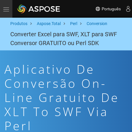
Português
Toggle navigation
Produtos
Aspose.Total
Perl
Conversion
Converter Excel para SWF, XLT para SWF
Conversor GRATUITO ou Perl SDK
Aplicativo De
Conversão On-
Line Gratuito De
XLT To SWF Via
Perl