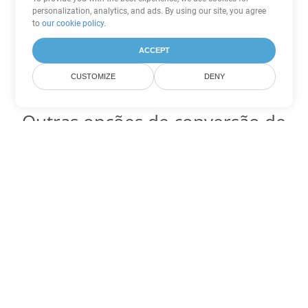
personalization, analytics, and ads. By using our site, you agree
to
our cookie policy
.
ACCEPT
CUSTOMIZE
DENY
Outras opções de conversão de
Excel
Converter XLT em DOC
DOC:
Microsoft Word Binary Format
Converter XLT em DOT
DOT:
Microsoft Word Template Files
Converter XLT em DOCX