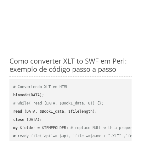
Como converter XLT to SWF em Perl:
exemplo de código passo a passo
# Convertendo XLT em HTML
binmode
# while( read (DATA, $Book1_data, 8)) {};
read
close
my
 $folder = $TEMPFOLDER; 
# replace NULL with a proper va
# ready_file('api'=> $api, 'file'=>$name + ".XLT" ,'folde