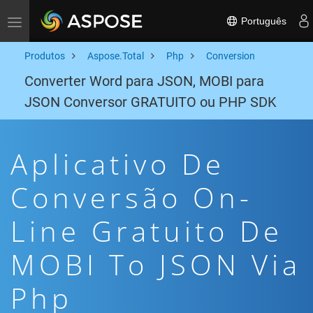
Português
Toggle navigation
Produtos
Aspose.Total
Php
Conversion
Converter Word para JSON, MOBI para
JSON Conversor GRATUITO ou PHP SDK
Aplicativo De
Conversão On-
Line Gratuito De
MOBI To JSON Via
Php