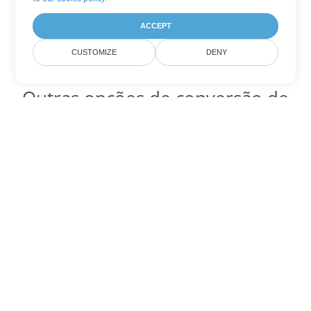
ACCEPT
CUSTOMIZE
DENY
Outras opções de conversão de
Word
Converter MOBI em DOC
DOC:
Microsoft Word Binary Format
Converter MOBI em DOT
DOT:
Microsoft Word Template Files
Converter MOBI em DOCX
DOCX:
Office 2007+ Word Document