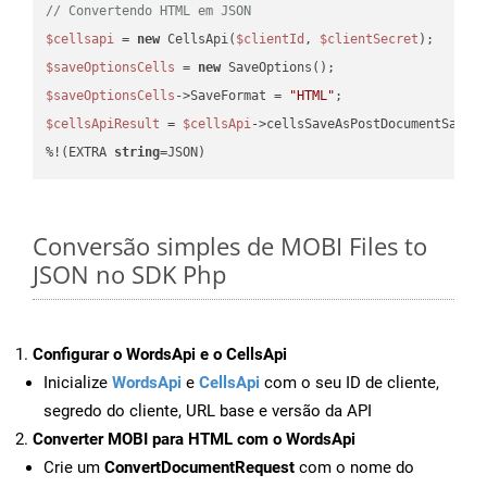
// Convertendo HTML em JSON
$cellsapi
 = 
new
 CellsApi(
$clientId
, 
$clientSecret
$saveOptionsCells
 = 
new
$saveOptionsCells
->SaveFormat = 
"HTML"
$cellsApiResult
 = 
$cellsApi
->cellsSaveAsPostDocumentSaveA
%!(EXTRA 
string
=JSON)
Conversão simples de MOBI Files to
JSON no SDK Php
Configurar o WordsApi e o CellsApi
Inicialize
WordsApi
e
CellsApi
com o seu ID de cliente,
segredo do cliente, URL base e versão da API
Converter MOBI para HTML com o WordsApi
Crie um
ConvertDocumentRequest
com o nome do