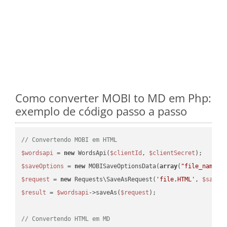
Como converter MOBI to MD em Php:
exemplo de código passo a passo
// Convertendo MOBI em HTML
$wordsapi
 = 
new
 WordsApi(
$clientId
, 
$clientSecret
$saveOptions
 = 
new
 MOBISaveOptionsData(
array
(
"file_name"
 
$request
 = 
new
 Requests\SaveAsRequest(
'file.HTML'
, 
$saveO
$result
 = 
$wordsapi
->saveAs(
$request
);

// Convertendo HTML em MD