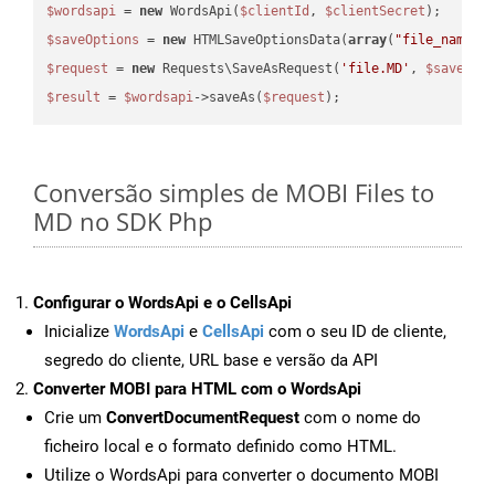
$wordsapi
 = 
new
 WordsApi(
$clientId
, 
$clientSecret
$saveOptions
 = 
new
 HTMLSaveOptionsData(
array
(
"file_name"
 
$request
 = 
new
 Requests\SaveAsRequest(
'file.MD'
, 
$saveOpt
$result
 = 
$wordsapi
->saveAs(
$request
Conversão simples de MOBI Files to
MD no SDK Php
Configurar o WordsApi e o CellsApi
Inicialize
WordsApi
e
CellsApi
com o seu ID de cliente,
segredo do cliente, URL base e versão da API
Converter MOBI para HTML com o WordsApi
Crie um
ConvertDocumentRequest
com o nome do
ficheiro local e o formato definido como HTML.
Utilize o WordsApi para converter o documento MOBI