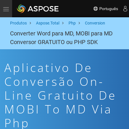
Português
Toggle navigation
Produtos
Aspose.Total
Php
Conversion
Converter Word para MD, MOBI para MD
Conversor GRATUITO ou PHP SDK
Aplicativo De
Conversão On-
Line Gratuito De
MOBI To MD Via
Php