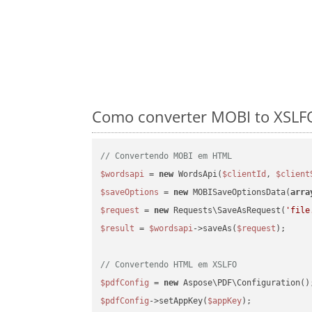
Como converter MOBI to XSLFO
// Convertendo MOBI em HTML
$wordsapi
 = 
new
 WordsApi(
$clientId
, 
$client
$saveOptions
 = 
new
 MOBISaveOptionsData(
arra
$request
 = 
new
 Requests\SaveAsRequest(
'file
$result
 = 
$wordsapi
->saveAs(
$request
);

// Convertendo HTML em XSLFO
$pdfConfig
 = 
new
$pdfConfig
->setAppKey(
$appKey