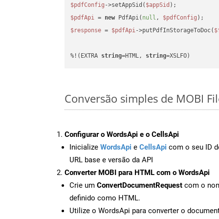
$pdfConfig
->setAppSid(
$appSid
$pdfApi
 = 
new
 PdfApi(
null
, 
$pdfConfig
$response
 = 
$pdfApi
->putPdfInStorageToDoc(
$
%!(EXTRA 
string
=HTML, 
string
=XSLFO)
Conversão simples de MOBI Fi
Configurar o WordsApi e o CellsApi
Inicialize
WordsApi
e
CellsApi
com o seu ID de
URL base e versão da API
Converter MOBI para HTML com o WordsApi
Crie um
ConvertDocumentRequest
com o nome
definido como HTML.
Utilize o WordsApi para converter o docum