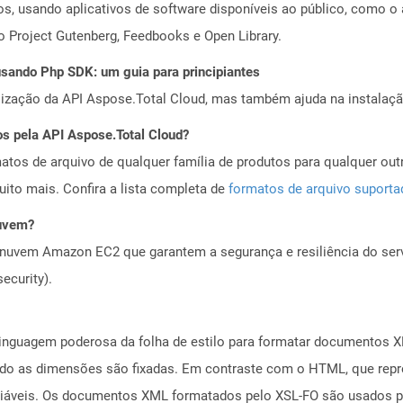
, usando aplicativos de software disponíveis ao público, como o 
o Project Gutenberg, Feedbooks e Open Library.
ando Php SDK: um guia para principiantes
alização da API Aspose.Total Cloud, mas também ajuda na instalaçã
os pela API Aspose.Total Cloud?
tos de arquivo de qualquer família de produtos para qualquer outr
to mais. Confira a lista completa de
formatos de arquivo suport
nuvem?
nuvem Amazon EC2 que garantem a segurança e resiliência do servi
ecurity).
inguagem poderosa da folha de estilo para formatar documentos X
do as dimensões são fixadas. Em contraste com o HTML, que repre
áveis. Os documentos XML formatados pelo XSL-FO são usados ​​pr