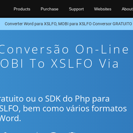
Products
Purchase
Support
Websites
About
Converter Word para XSLFO, MOBI para XSLFO Conversor GRATUITO
 Conversão On-Line
OBI To XSLFO Via
gratuito ou o SDK do Php para
XSLFO, bem como vários formatos
Word.