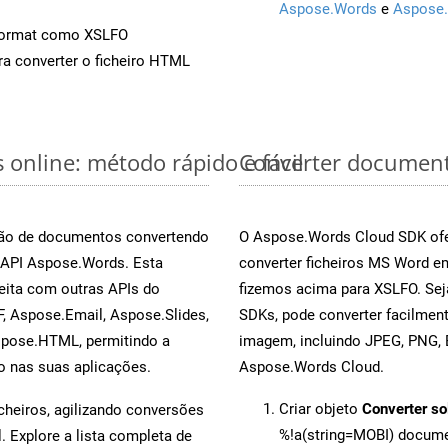
Aspose.Words
e
Aspose.
Format como XSLFO
a converter o ficheiro HTML
online: método rápido e fácil
Converter document
rsão de documentos convertendo
O Aspose.Words Cloud SDK ofe
a API Aspose.Words. Esta
converter ficheiros MS Word e
eita com outras APIs do
fizemos acima para XSLFO. Sej
, Aspose.Email, Aspose.Slides,
SDKs, pode converter facilme
spose.HTML, permitindo a
imagem, incluindo JPEG, PNG, B
o nas suas aplicações.
Aspose.Words Cloud.
Criar objeto
Converter so
cheiros, agilizando conversões
%!a(string=MOBI) docum
 Explore a lista completa de