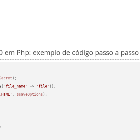
 em Php: exemplo de código passo a passo
Secret
y
(
"file_name"
 => 
'file'
.HTML'
, 
$saveOptions