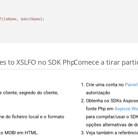
fileName
, 
$destName
);

les to XSLFO no SDK Php
Comece a tirar part
Crie uma conta no
Painel
 cliente, segredo do cliente,
autorização
Obtenha os SDKs Aspose.
fonte Php em
Aspose.Wo
 do ficheiro local e o formato
para compilar/usar o S
opções alternativas de d
ento MOBI em HTML.
Veja também a referênci