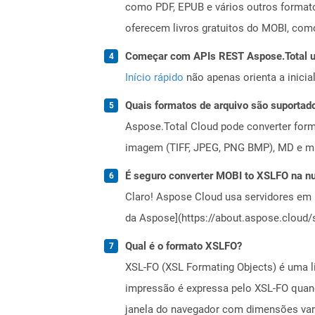
como PDF, EPUB e vários outros formatos
oferecem livros gratuitos do MOBI, com
Começar com APIs REST Aspose.Total us
Início rápido
não apenas orienta a inici
Quais formatos de arquivo são suportad
Aspose.Total Cloud pode converter forma
imagem (TIFF, JPEG, PNG BMP), MD e mui
É seguro converter MOBI to XSLFO na 
Claro! Aspose Cloud usa servidores em 
da Aspose](https://about.aspose.cloud/s
Qual é o formato XSLFO?
XSL-FO (XSL Formating Objects) é uma l
impressão é expressa pelo XSL-FO quan
janela do navegador com dimensões vari