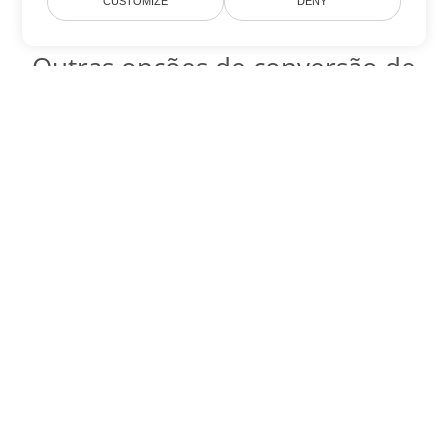
CUSTOMIZE
DENY
Outras opções de conversão de
PowerPoint
Converter ODP em DOC
DOC:
Microsoft Word Binary Format
Converter ODP em DOT
DOT:
Microsoft Word Template Files
Converter ODP em DOCX
DOCX:
Office 2007+ Word Document
Converter ODP em DOCM
DOCM:
Microsoft Word 2007 Marco File