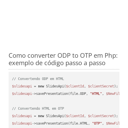
Como converter ODP to OTP em Php:
exemplo de código passo a passo
// Convertendo ODP em HTML
$slidesapi
 = 
new
 SlidesApi(
$clientId
, 
$clientSecret
$slidesapi
->savePresentation(file.ODP, 
"HTML"
, 
$NewFile
);

// Convertendo HTML em OTP
$slidesapi
 = 
new
 SlidesApi(
$clientId
, 
$clientSecret
$slidesapi
->savePresentation(file.HTML, 
"OTP"
, 
$NewFile