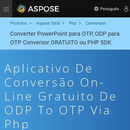
Português
Toggle navigation
Produtos
Aspose.Total
Php
Conversion
Converter PowerPoint para OTP, ODP para
OTP Conversor GRATUITO ou PHP SDK
Aplicativo De
Conversão On-
Line Gratuito De
ODP To OTP Via
Php