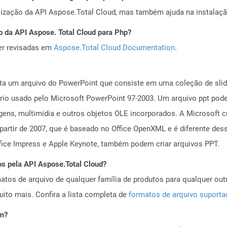
alização da API Aspose.Total Cloud, mas também ajuda na instalaçã
o da API Aspose. Total Cloud para Php?
er revisadas em
Aspose.Total Cloud Documentation
.
a um arquivo do PowerPoint que consiste em uma coleção de slide
ário usado pelo Microsoft PowerPoint 97-2003. Um arquivo ppt pode
ens, multimídia e outros objetos OLE incorporados. A Microsoft c
rtir de 2007, que é baseado no Office OpenXML e é diferente dess
ice Impress e Apple Keynote, também podem criar arquivos PPT.
os pela API Aspose.Total Cloud?
tos de arquivo de qualquer família de produtos para qualquer outr
to mais. Confira a lista completa de
formatos de arquivo suport
em?