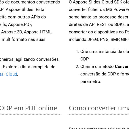
rsão de documentos convertendo
O Aspose.Slides Cloud SDK ofe
API Aspose.Slides. Esta
converter ficheiros MS PowerP
eita com outras APIs do
semelhante ao processo descri
lls, Aspose.PDF,
diretas de API REST ou SDKs, 
, Aspose.3D, Aspose.HTML,
converter os diapositivos do 
s multiformato nas suas
incluindo JPEG, PNG, BMP, GIF 
Crie uma instância de cl
ODP
cheiros, agilizando conversões
Chame o método
Conver
 Explore a lista completa de
conversão de ODP e for
tal Cloud
.
parâmetro.
r ODP em PDF online
Como converter uma