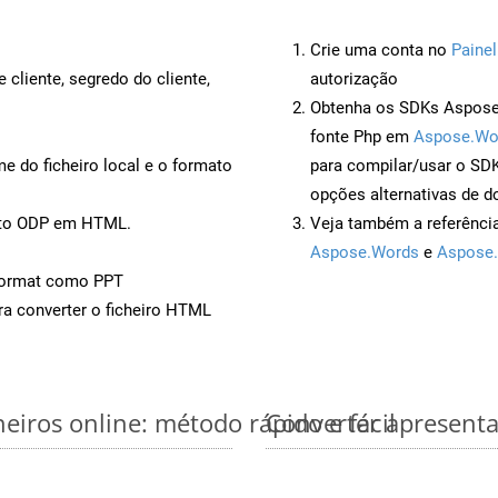
Crie uma conta no
Painel
 cliente, segredo do cliente,
autorização
Obtenha os SDKs Aspose.
fonte Php em
Aspose.Wo
 do ficheiro local e o formato
para compilar/usar o S
opções alternativas de d
ento ODP em HTML.
Veja também a referênci
Aspose.Words
e
Aspose.
Format como PPT
a converter o ficheiro HTML
iros online: método rápido e fácil
Converter apresent