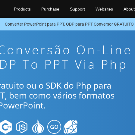
Products
Purchase
Support
Websites
About
Converter PowerPoint para PPT, ODP para PPT Conversor GRATUITO
 Conversão On-Line
DP To PPT Via Php
gratuito ou o SDK do Php para
PT, bem como vários formatos
PowerPoint.