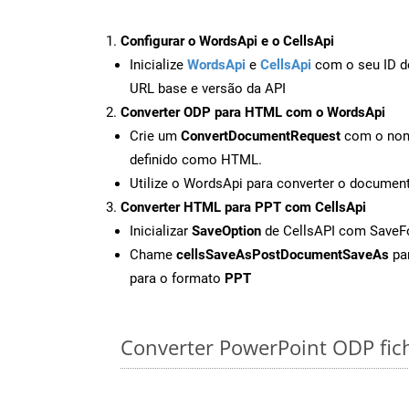
Configurar o WordsApi e o CellsApi
Inicialize
WordsApi
e
CellsApi
com o seu ID de
URL base e versão da API
Converter ODP para HTML com o WordsApi
Crie um
ConvertDocumentRequest
com o nome
definido como HTML.
Utilize o WordsApi para converter o docum
Converter HTML para PPT com CellsApi
Inicializar
SaveOption
de CellsAPI com Save
Chame
cellsSaveAsPostDocumentSaveAs
par
para o formato
PPT
Converter PowerPoint ODP fiche