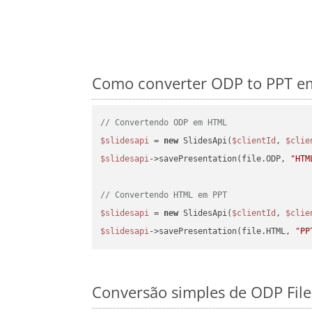
Como converter ODP to PPT em
// Convertendo ODP em HTML
$slidesapi
 = 
new
 SlidesApi(
$clientId
, 
$clie
$slidesapi
->savePresentation(file.ODP, 
"HTM
// Convertendo HTML em PPT
$slidesapi
 = 
new
 SlidesApi(
$clientId
, 
$clie
$slidesapi
->savePresentation(file.HTML, 
"PP
Conversão simples de ODP File