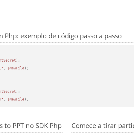
 Php: exemplo de código passo a passo
ntSecret
L"
, 
$NewFile
);

ntSecret
T"
, 
$NewFile
s to PPT no SDK Php
Comece a tirar part