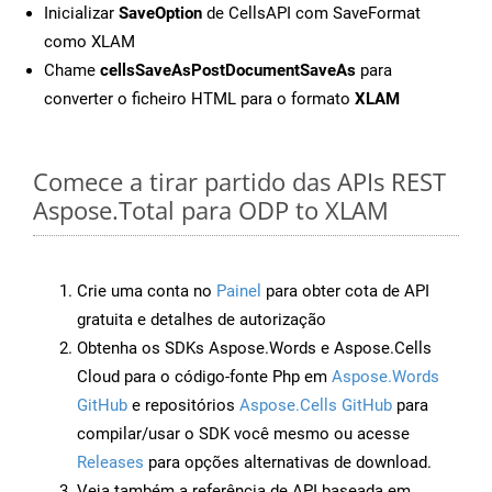
Inicializar
SaveOption
de CellsAPI com SaveFormat
como XLAM
Chame
cellsSaveAsPostDocumentSaveAs
para
converter o ficheiro HTML para o formato
XLAM
Comece a tirar partido das APIs REST
Aspose.Total para ODP to XLAM
Crie uma conta no
Painel
para obter cota de API
gratuita e detalhes de autorização
Obtenha os SDKs Aspose.Words e Aspose.Cells
Cloud para o código-fonte Php em
Aspose.Words
GitHub
e repositórios
Aspose.Cells GitHub
para
compilar/usar o SDK você mesmo ou acesse
Releases
para opções alternativas de download.
Veja também a referência de API baseada em