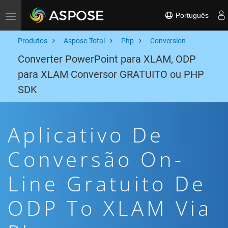
Português
Toggle navigation
Produtos
Aspose.Total
Php
Conversion
Converter PowerPoint para XLAM, ODP
para XLAM Conversor GRATUITO ou PHP
SDK
Aplicativo De
Conversão On-
Line Gratuito De
ODP To XLAM Via