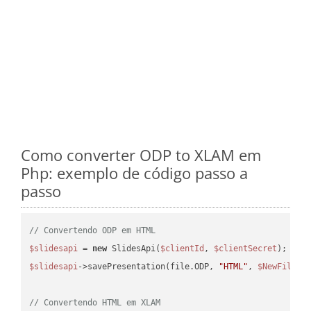
Como converter ODP to XLAM em
Php: exemplo de código passo a
passo
// Convertendo ODP em HTML
$slidesapi
 = 
new
 SlidesApi(
$clientId
, 
$clientSecret
$slidesapi
->savePresentation(file.ODP, 
"HTML"
, 
$NewFile
);

// Convertendo HTML em XLAM