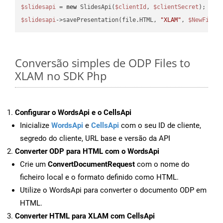
$slidesapi
 = 
new
 SlidesApi(
$clientId
, 
$clientSecret
$slidesapi
->savePresentation(file.HTML, 
"XLAM"
, 
$NewFile
Conversão simples de ODP Files to
XLAM no SDK Php
Configurar o WordsApi e o CellsApi
Inicialize
WordsApi
e
CellsApi
com o seu ID de cliente,
segredo do cliente, URL base e versão da API
Converter ODP para HTML com o WordsApi
Crie um
ConvertDocumentRequest
com o nome do
ficheiro local e o formato definido como HTML.
Utilize o WordsApi para converter o documento ODP em
HTML.
Converter HTML para XLAM com CellsApi