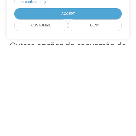
to
our cookie policy
.
ACCEPT
CUSTOMIZE
DENY
Outras opções de conversão de
Word
Converter OTT em DOC
DOC:
Microsoft Word Binary Format
Converter OTT em DOT
DOT:
Microsoft Word Template Files
Converter OTT em DOCX
DOCX:
Office 2007+ Word Document