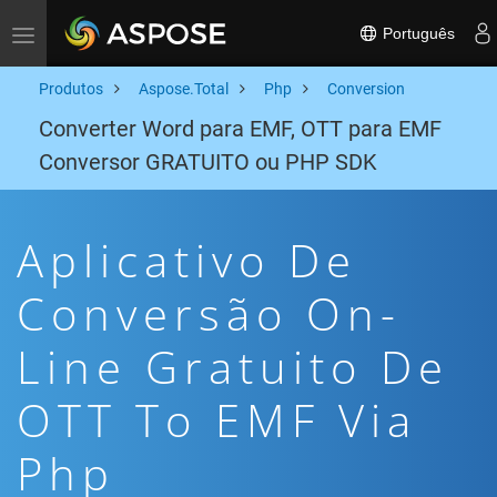
Português
Toggle navigation
Produtos
Aspose.Total
Php
Conversion
Converter Word para EMF, OTT para EMF
Conversor GRATUITO ou PHP SDK
Aplicativo De
Conversão On-
Line Gratuito De
OTT To EMF Via
Php