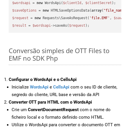
$wordsapi
 = 
new
 WordsApi(
$clientId
, 
$clientSecret
$saveOptions
 = 
new
 HTMLSaveOptionsData(
array
(
"file_name"
 
$request
 = 
new
 Requests\SaveAsRequest(
'file.EMF'
, 
$saveOp
$result
 = 
$wordsapi
->saveAs(
$request
Conversão simples de OTT Files to
EMF no SDK Php
Configurar o WordsApi e o CellsApi
Inicialize
WordsApi
e
CellsApi
com o seu ID de cliente,
segredo do cliente, URL base e versão da API
Converter OTT para HTML com o WordsApi
Crie um
ConvertDocumentRequest
com o nome do
ficheiro local e o formato definido como HTML.
Utilize o WordsApi para converter o documento OTT em