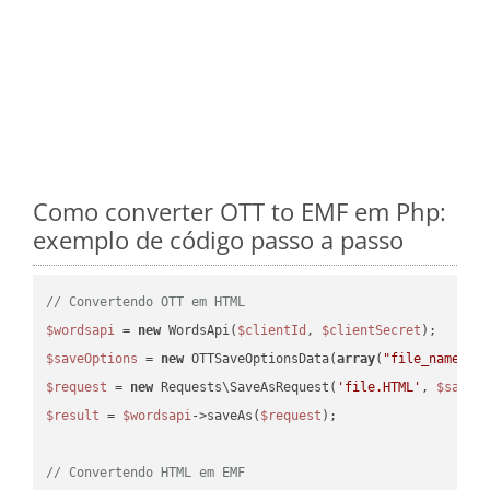
Como converter OTT to EMF em Php:
exemplo de código passo a passo
// Convertendo OTT em HTML
$wordsapi
 = 
new
 WordsApi(
$clientId
, 
$clientSecret
$saveOptions
 = 
new
 OTTSaveOptionsData(
array
(
"file_name"
 =
$request
 = 
new
 Requests\SaveAsRequest(
'file.HTML'
, 
$saveO
$result
 = 
$wordsapi
->saveAs(
$request
);

// Convertendo HTML em EMF