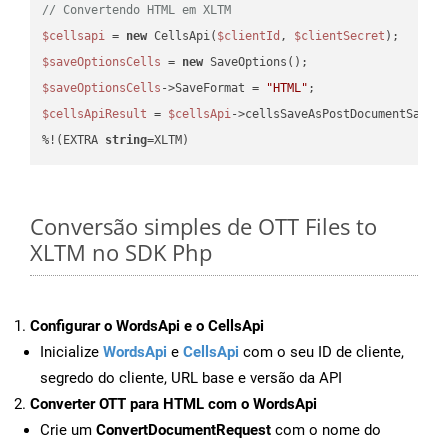
// Convertendo HTML em XLTM
$cellsapi
 = 
new
 CellsApi(
$clientId
, 
$clientSecret
$saveOptionsCells
 = 
new
$saveOptionsCells
->SaveFormat = 
"HTML"
$cellsApiResult
 = 
$cellsApi
->cellsSaveAsPostDocumentSaveA
%!(EXTRA 
string
=XLTM)
Conversão simples de OTT Files to
XLTM no SDK Php
Configurar o WordsApi e o CellsApi
Inicialize
WordsApi
e
CellsApi
com o seu ID de cliente,
segredo do cliente, URL base e versão da API
Converter OTT para HTML com o WordsApi
Crie um
ConvertDocumentRequest
com o nome do