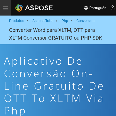
Português
Toggle navigation
Produtos
Aspose.Total
Php
Conversion
Converter Word para XLTM, OTT para
XLTM Conversor GRATUITO ou PHP SDK
Aplicativo De
Conversão On-
Line Gratuito De
OTT To XLTM Via
Php