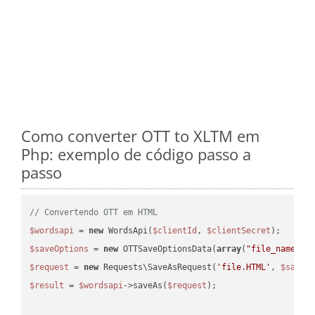
Como converter OTT to XLTM em
Php: exemplo de código passo a
passo
// Convertendo OTT em HTML
$wordsapi
 = 
new
 WordsApi(
$clientId
, 
$clientSecret
$saveOptions
 = 
new
 OTTSaveOptionsData(
array
(
"file_name"
 =
$request
 = 
new
 Requests\SaveAsRequest(
'file.HTML'
, 
$saveO
$result
 = 
$wordsapi
->saveAs(
$request
);
