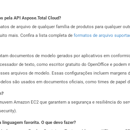
os pela API Aspose.Total Cloud?
tos de arquivo de qualquer família de produtos para qualquer outr
to mais. Confira a lista completa de
formatos de arquivo suport
tam documentos de modelo gerados por aplicativos em conformid
ocessador de texto, como escritor gratuito do OpenOffice e podem
esses arquivos de modelo. Essas configurações incluem margens de
odelos são usados ​​em documentos oficiais, como times de papel 
m?
nuvem Amazon EC2 que garantem a segurança e resiliência do servi
ecurity).
 linguagem favorita. O que devo fazer?