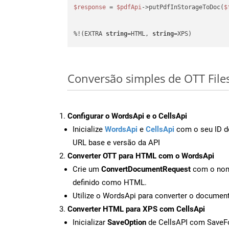
$response
 = 
$pdfApi
->putPdfInStorageToDoc(
$
%!(EXTRA 
string
=HTML, 
string
=XPS)
Conversão simples de OTT File
Configurar o WordsApi e o CellsApi
Inicialize
WordsApi
e
CellsApi
com o seu ID de
URL base e versão da API
Converter OTT para HTML com o WordsApi
Crie um
ConvertDocumentRequest
com o nome
definido como HTML.
Utilize o WordsApi para converter o docum
Converter HTML para XPS com CellsApi
Inicializar
SaveOption
de CellsAPI com Save