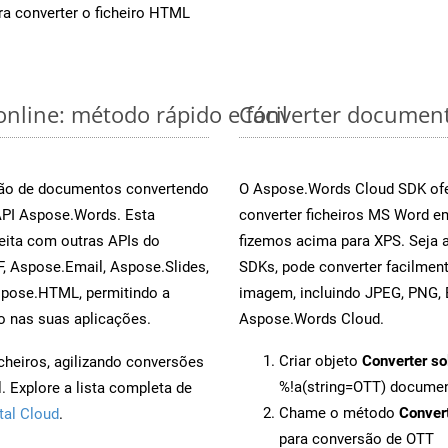
a converter o ficheiro HTML
nline: método rápido e fácil
Converter document
rsão de documentos convertendo
O Aspose.Words Cloud SDK ofe
 API Aspose.Words. Esta
converter ficheiros MS Word e
eita com outras APIs do
fizemos acima para XPS. Seja 
, Aspose.Email, Aspose.Slides,
SDKs, pode converter facilme
spose.HTML, permitindo a
imagem, incluindo JPEG, PNG, B
o nas suas aplicações.
Aspose.Words Cloud.
Criar objeto
Converter so
cheiros, agilizando conversões
%!a(string=OTT) docume
 Explore a lista completa de
Chame o método
Conver
tal Cloud
.
para conversão de OTT