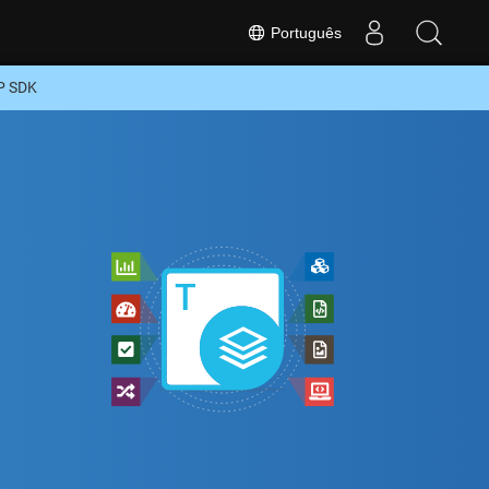
Português
P SDK