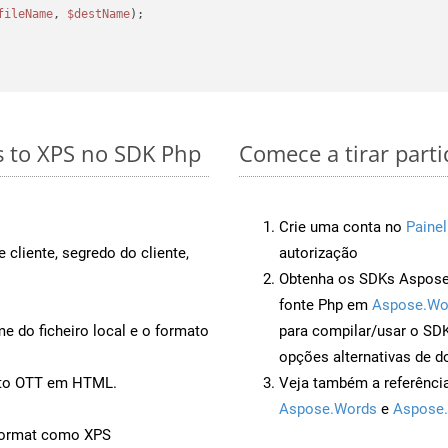
fileName
, 
$destName
);

s to XPS no SDK Php
Comece a tirar part
Crie uma conta no
Painel
 cliente, segredo do cliente,
autorização
Obtenha os SDKs Aspose.
fonte Php em
Aspose.Wo
 do ficheiro local e o formato
para compilar/usar o S
opções alternativas de d
ento OTT em HTML.
Veja também a referênci
Aspose.Words
e
Aspose.
Format como XPS