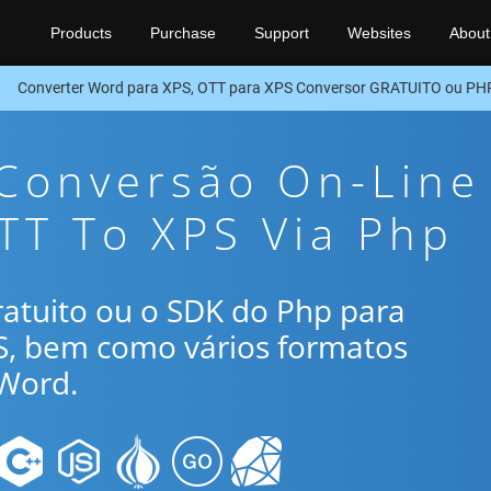
Products
Purchase
Support
Websites
About
Converter Word para XPS, OTT para XPS Conversor GRATUITO ou PH
 Conversão On-Line
TT To XPS Via Php
gratuito ou o SDK do Php para
S, bem como vários formatos
Word.