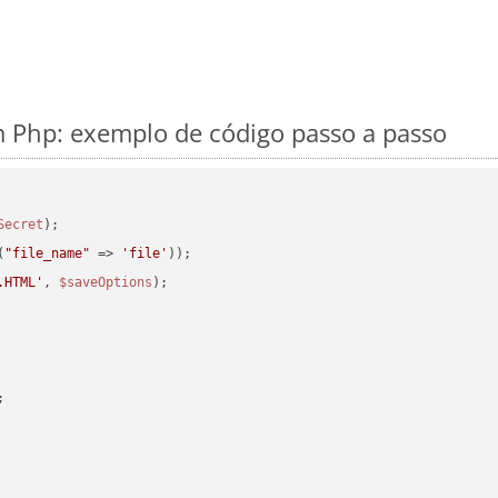
 Php: exemplo de código passo a passo
Secret
(
"file_name"
 => 
'file'
.HTML'
, 
$saveOptions