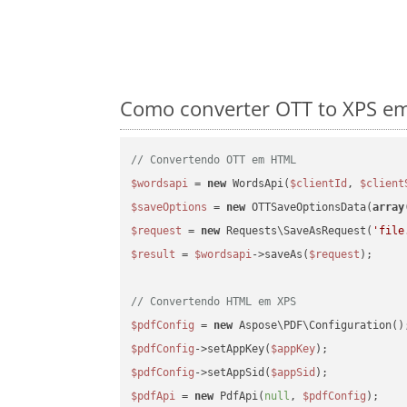
Como converter OTT to XPS em
// Convertendo OTT em HTML
$wordsapi
 = 
new
 WordsApi(
$clientId
, 
$client
$saveOptions
 = 
new
 OTTSaveOptionsData(
array
$request
 = 
new
 Requests\SaveAsRequest(
'file
$result
 = 
$wordsapi
->saveAs(
$request
);

// Convertendo HTML em XPS
$pdfConfig
 = 
new
$pdfConfig
->setAppKey(
$appKey
$pdfConfig
->setAppSid(
$appSid
$pdfApi
 = 
new
 PdfApi(
null
, 
$pdfConfig