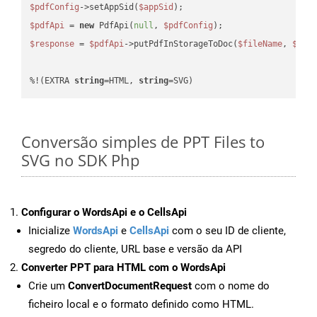
$pdfConfig
->setAppSid(
$appSid
$pdfApi
 = 
new
 PdfApi(
null
, 
$pdfConfig
$response
 = 
$pdfApi
->putPdfInStorageToDoc(
$fileName
, 
$des
%!(EXTRA 
string
=HTML, 
string
=SVG)
Conversão simples de PPT Files to
SVG no SDK Php
Configurar o WordsApi e o CellsApi
Inicialize
WordsApi
e
CellsApi
com o seu ID de cliente,
segredo do cliente, URL base e versão da API
Converter PPT para HTML com o WordsApi
Crie um
ConvertDocumentRequest
com o nome do
ficheiro local e o formato definido como HTML.