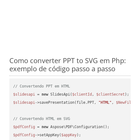
Como converter PPT to SVG em Php:
exemplo de código passo a passo
// Convertendo PPT em HTML
$slidesapi
 = 
new
 SlidesApi(
$clientId
, 
$clientSecret
$slidesapi
->savePresentation(file.PPT, 
"HTML"
, 
$NewFile
);

// Convertendo HTML em SVG
$pdfConfig
 = 
new
$pdfConfig
->setAppKey(
$appKey