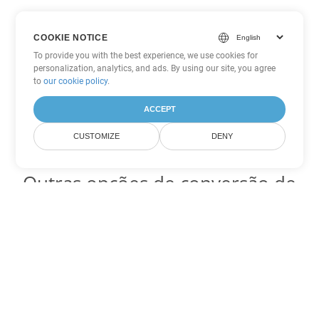
COOKIE NOTICE
To provide you with the best experience, we use cookies for
personalization, analytics, and ads. By using our site, you agree
to
our cookie policy
.
ACCEPT
CUSTOMIZE
DENY
Outras opções de conversão de
PowerPoint
Converter PPT em DOC
DOC:
Microsoft Word Binary Format
Converter PPT em DOT