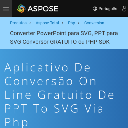
Português
Toggle navigation
Produtos
Aspose.Total
Php
Conversion
Converter PowerPoint para SVG, PPT para
SVG Conversor GRATUITO ou PHP SDK
Aplicativo De
Conversão On-
Line Gratuito De
PPT To SVG Via
Php