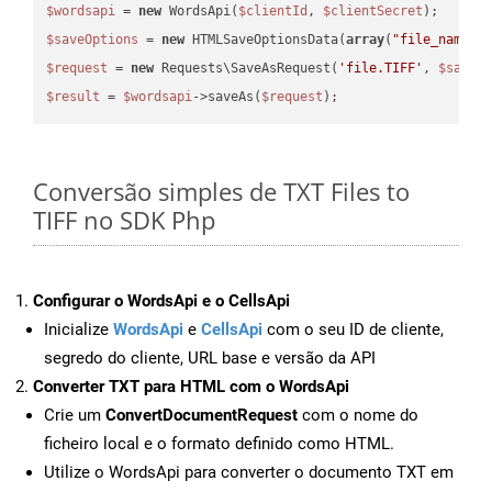
$wordsapi
 = 
new
 WordsApi(
$clientId
, 
$clientSecret
$saveOptions
 = 
new
 HTMLSaveOptionsData(
array
(
"file_name"
 
$request
 = 
new
 Requests\SaveAsRequest(
'file.TIFF'
, 
$saveO
$result
 = 
$wordsapi
->saveAs(
$request
Conversão simples de TXT Files to
TIFF no SDK Php
Configurar o WordsApi e o CellsApi
Inicialize
WordsApi
e
CellsApi
com o seu ID de cliente,
segredo do cliente, URL base e versão da API
Converter TXT para HTML com o WordsApi
Crie um
ConvertDocumentRequest
com o nome do
ficheiro local e o formato definido como HTML.
Utilize o WordsApi para converter o documento TXT em