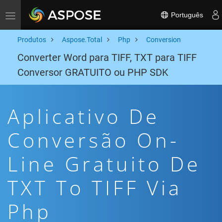
Português
Toggle navigation
Produtos
Aspose.Total
Php
Conversion
Converter Word para TIFF, TXT para TIFF
Conversor GRATUITO ou PHP SDK
Aplicativo De
Conversão On-
Line Gratuito De
TXT To TIFF Via
Php