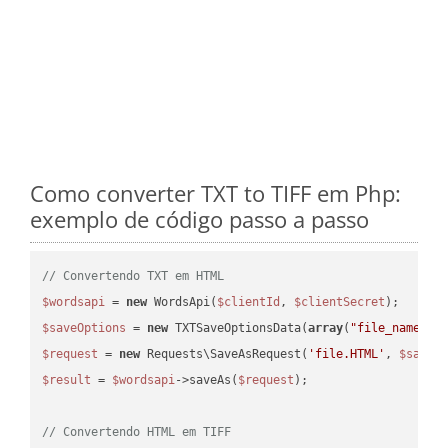
Como converter TXT to TIFF em Php:
exemplo de código passo a passo
// Convertendo TXT em HTML
$wordsapi
 = 
new
 WordsApi(
$clientId
, 
$clientSecret
$saveOptions
 = 
new
 TXTSaveOptionsData(
array
(
"file_name"
 =
$request
 = 
new
 Requests\SaveAsRequest(
'file.HTML'
, 
$saveO
$result
 = 
$wordsapi
->saveAs(
$request
);

// Convertendo HTML em TIFF