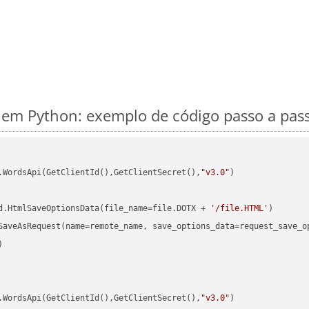
em Python: exemplo de código passo a pas
.WordsApi(GetClientId(),GetClientSecret(),
"v3.0"
)

d.HtmlSaveOptionsData(file_name=file.DOTX + 
'/file.HTML'


.WordsApi(GetClientId(),GetClientSecret(),
"v3.0"
)
