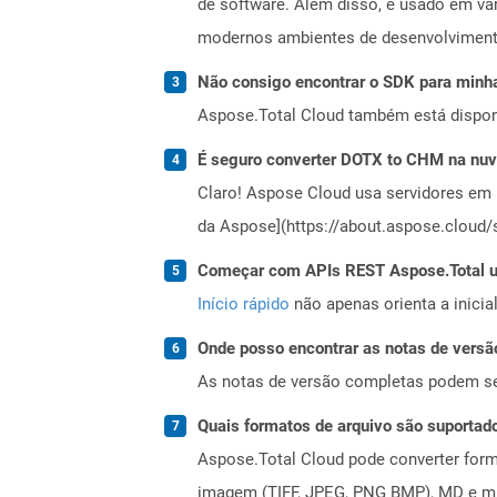
de software. Além disso, é usado em vári
modernos ambientes de desenvolvimento
Não consigo encontrar o SDK para minha
Aspose.Total Cloud também está dispon
É seguro converter DOTX to CHM na nu
Claro! Aspose Cloud usa servidores em 
da Aspose](https://about.aspose.cloud/s
Começar com APIs REST Aspose.Total us
Início rápido
não apenas orienta a inici
Onde posso encontrar as notas de versã
As notas de versão completas podem s
Quais formatos de arquivo são suportad
Aspose.Total Cloud pode converter forma
imagem (TIFF, JPEG, PNG BMP), MD e mui