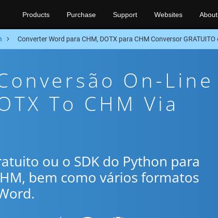
Products
Purchase
Support
Websites
About
n
Converter Word para CHM, DOTX para CHM Conversor GRATUITO 
 Conversão On-Line
DOTX To CHM Via
gratuito ou o SDK do Python para
CHM, bem como vários formatos
Word.