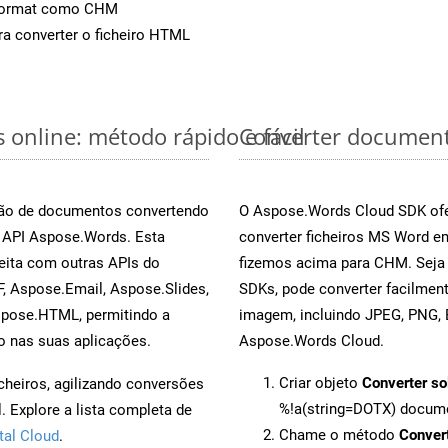
Format como CHM
a converter o ficheiro HTML
online: método rápido e fácil
Converter document
rsão de documentos convertendo
O Aspose.Words Cloud SDK ofe
a API Aspose.Words. Esta
converter ficheiros MS Word e
eita com outras APIs do
fizemos acima para CHM. Seja 
, Aspose.Email, Aspose.Slides,
SDKs, pode converter facilme
spose.HTML, permitindo a
imagem, incluindo JPEG, PNG, B
o nas suas aplicações.
Aspose.Words Cloud.
Criar objeto
Converter so
cheiros, agilizando conversões
%!a(string=DOTX) docum
 Explore a lista completa de
Chame o método
Conver
tal Cloud
.