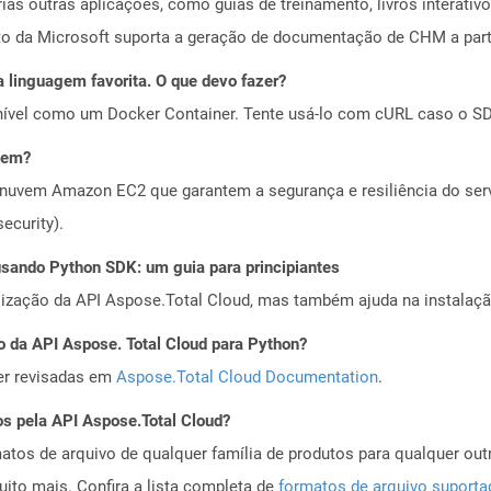
as outras aplicações, como guias de treinamento, livros interativo
 da Microsoft suporta a geração de documentação de CHM a partir
 linguagem favorita. O que devo fazer?
ível como um Docker Container. Tente usá-lo com cURL caso o SDK
vem?
nuvem Amazon EC2 que garantem a segurança e resiliência do servi
ecurity).
ando Python SDK: um guia para principiantes
alização da API Aspose.Total Cloud, mas também ajuda na instalaçã
o da API Aspose. Total Cloud para Python?
er revisadas em
Aspose.Total Cloud Documentation
.
os pela API Aspose.Total Cloud?
tos de arquivo de qualquer família de produtos para qualquer outr
to mais. Confira a lista completa de
formatos de arquivo suport