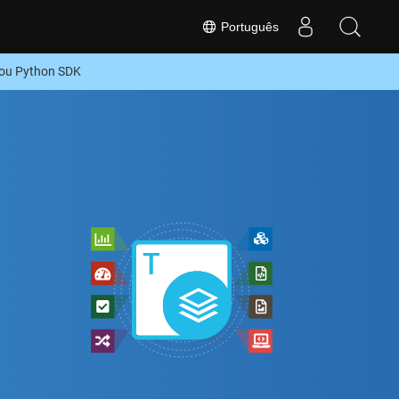
Português
ou Python SDK