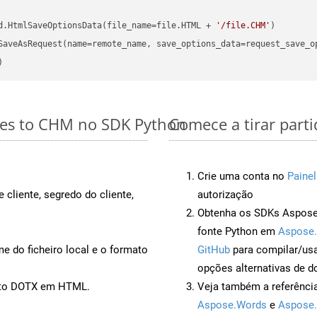
d.HtmlSaveOptionsData(file_name=file.HTML + 
'/file.CHM'
les to CHM no SDK Python
Comece a tirar part
Crie uma conta no
Painel
 cliente, segredo do cliente,
autorização
Obtenha os SDKs Aspose.
fonte Python em
Aspose.
 do ficheiro local e o formato
GitHub
para compilar/us
opções alternativas de d
ento DOTX em HTML.
Veja também a referênci
Aspose.Words
e
Aspose.