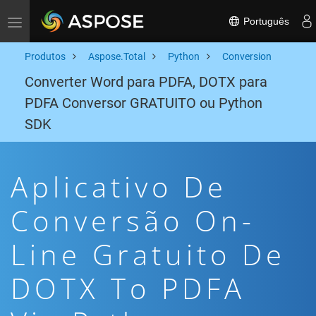
Português
Toggle navigation
Produtos
Aspose.Total
Python
Conversion
Converter Word para PDFA, DOTX para
PDFA Conversor GRATUITO ou Python
SDK
Aplicativo De
Conversão On-
Line Gratuito De
DOTX To PDFA