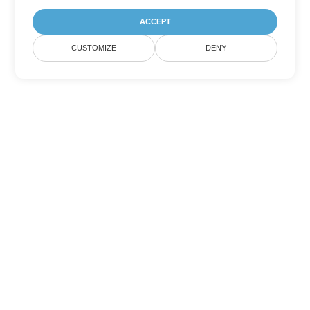
ACCEPT
CUSTOMIZE
DENY
Outras opções de conversão de
Word
Converter DOTX em DOC
DOC:
Microsoft Word Binary Format
Converter DOTX em DOT
DOT:
Microsoft Word Template Files
Converter DOTX em DOCX
DOCX:
Office 2007+ Word Document