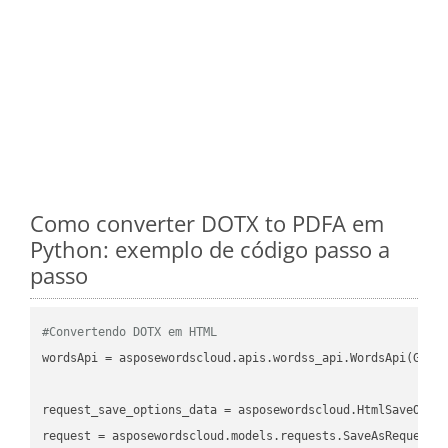
Como converter DOTX to PDFA em
Python: exemplo de código passo a
passo
#Convertendo DOTX em HTML
wordsApi = asposewordscloud.apis.wordss_api.WordsApi(GetC
request_save_options_data = asposewordscloud.HtmlSaveOptio
request = asposewordscloud.models.requests.SaveAsRequest(n