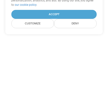
personalization, analytics, and ads. By using our site, you agree
to
our cookie policy
.
ACCEPT
CUSTOMIZE
DENY
Outras opções de conversão de
Word
Converter DOTX em DOC
DOC:
Microsoft Word Binary Format
Converter DOTX em DOT
DOT:
Microsoft Word Template Files
Converter DOTX em DOCX