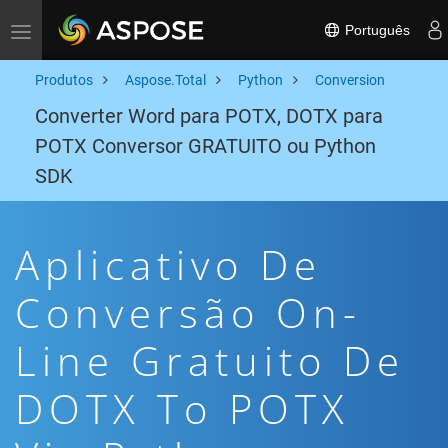
Português
Toggle navigation
Produtos
Aspose.Total
Python
Conversion
Converter Word para POTX, DOTX para
POTX Conversor GRATUITO ou Python
SDK
Aplicativo De
Conversão On-
Line Gratuito De
DOTX To POTX