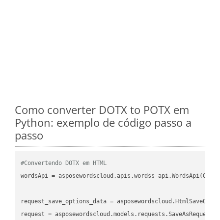
Como converter DOTX to POTX em
Python: exemplo de código passo a
passo
#Convertendo DOTX em HTML
wordsApi = asposewordscloud.apis.wordss_api.WordsApi(GetC
request_save_options_data = asposewordscloud.HtmlSaveOptio
request = asposewordscloud.models.requests.SaveAsRequest(n