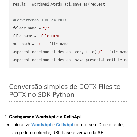
result = wordsApi.words_api.save_as(request)

#Convertendo HTML em POTX
folder_name = 
"/"
file_name = 
"file.HTML"
out_path = 
"/"
 + file_name

asposeslidescloud.slides_api.copy_file(
"/"
 + file_name, f
asposeslidescloud.slides_api.save_presentation(file_name,
Conversão simples de DOTX Files to
POTX no SDK Python
Configurar o WordsApi e o CellsApi
Inicialize
WordsApi
e
CellsApi
com o seu ID de cliente,
segredo do cliente, URL base e versão da API