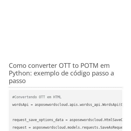
Como converter OTT to POTM em
Python: exemplo de código passo a
passo
#Convertendo OTT em HTML
wordsApi = asposewordscloud.apis.wordss_api.WordsApi(GetC
request_save_options_data = asposewordscloud.HtmlSaveOptio
request = asposewordscloud.models.requests.SaveAsRequest(n