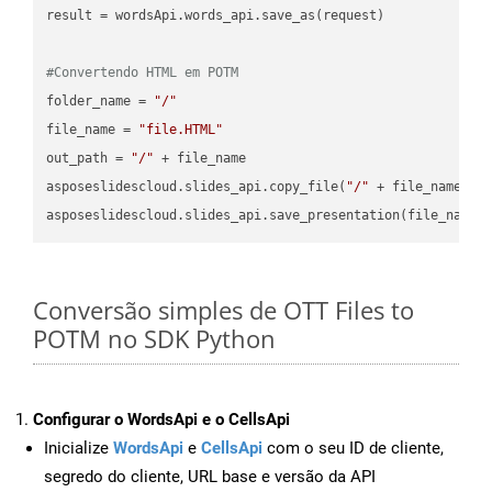
result = wordsApi.words_api.save_as(request)

#Convertendo HTML em POTM
folder_name = 
"/"
file_name = 
"file.HTML"
out_path = 
"/"
 + file_name

asposeslidescloud.slides_api.copy_file(
"/"
 + file_name, f
asposeslidescloud.slides_api.save_presentation(file_name,
Conversão simples de OTT Files to
POTM no SDK Python
Configurar o WordsApi e o CellsApi
Inicialize
WordsApi
e
CellsApi
com o seu ID de cliente,
segredo do cliente, URL base e versão da API