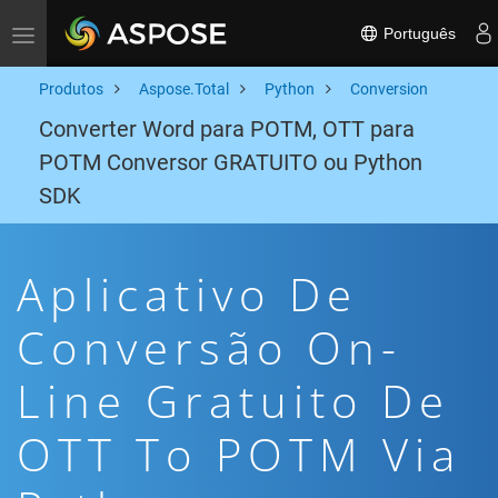
Português
Toggle navigation
Produtos
Aspose.Total
Python
Conversion
Converter Word para POTM, OTT para
POTM Conversor GRATUITO ou Python
SDK
Aplicativo De
Conversão On-
Line Gratuito De
OTT To POTM Via