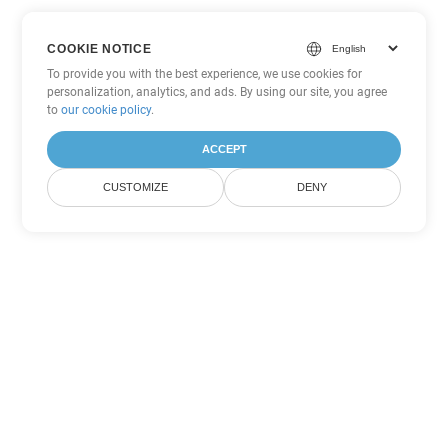
COOKIE NOTICE
To provide you with the best experience, we use cookies for
personalization, analytics, and ads. By using our site, you agree
to
our cookie policy
.
ACCEPT
CUSTOMIZE
DENY
Outras opções de conversão de
Word
Converter OTT em DOC
DOC:
Microsoft Word Binary Format
Converter OTT em DOT