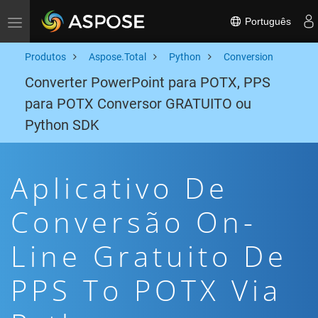
Português
Toggle navigation
Produtos
Aspose.Total
Python
Conversion
Converter PowerPoint para POTX, PPS
para POTX Conversor GRATUITO ou
Python SDK
Aplicativo De
Conversão On-
Line Gratuito De
PPS To POTX Via