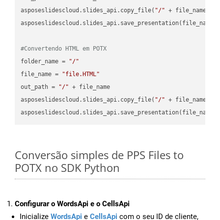
asposeslidescloud.slides_api.copy_file(
"/"
 + file_name, f
asposeslidescloud.slides_api.save_presentation(file_name,
#Convertendo HTML em POTX
folder_name = 
"/"
file_name = 
"file.HTML"
out_path = 
"/"
 + file_name

asposeslidescloud.slides_api.copy_file(
"/"
 + file_name, f
asposeslidescloud.slides_api.save_presentation(file_name,
Conversão simples de PPS Files to
POTX no SDK Python
Configurar o WordsApi e o CellsApi
Inicialize
WordsApi
e
CellsApi
com o seu ID de cliente,