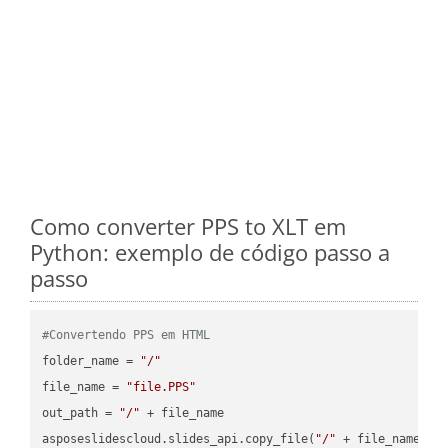
Como converter PPS to XLT em
Python: exemplo de código passo a
passo
#Convertendo PPS em HTML
folder_name = 
"/"
file_name = 
"file.PPS"
out_path = 
"/"
 + file_name

asposeslidescloud.slides_api.copy_file(
"/"
 + file_name, f