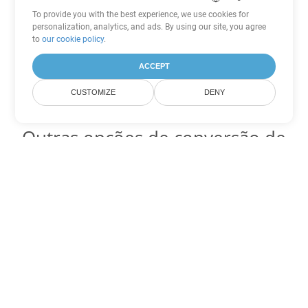
To provide you with the best experience, we use cookies for
personalization, analytics, and ads. By using our site, you agree
to
our cookie policy
.
ACCEPT
CUSTOMIZE
DENY
Outras opções de conversão de
PowerPoint
Converter PPS em DOC
DOC:
Microsoft Word Binary Format
Converter PPS em DOT
DOT:
Microsoft Word Template Files
Converter PPS em DOCX