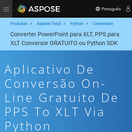
Português
Toggle navigation
Produtos
Aspose.Total
Python
Conversion
Converter PowerPoint para XLT, PPS para
XLT Conversor GRATUITO ou Python SDK
Aplicativo De
Conversão On-
Line Gratuito De
PPS To XLT Via
Python