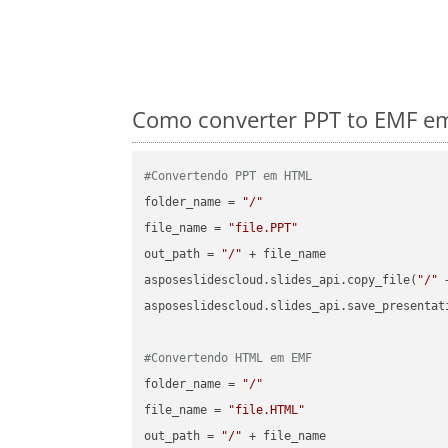
Como converter PPT to EMF em
#Convertendo PPT em HTML
folder_name = 
"/"
file_name = 
"file.PPT"
out_path = 
"/"
 + file_name

asposeslidescloud.slides_api.copy_file(
"/"
 
asposeslidescloud.slides_api.save_presentat
#Convertendo HTML em EMF
folder_name = 
"/"
file_name = 
"file.HTML"
out_path = 
"/"
 + file_name
