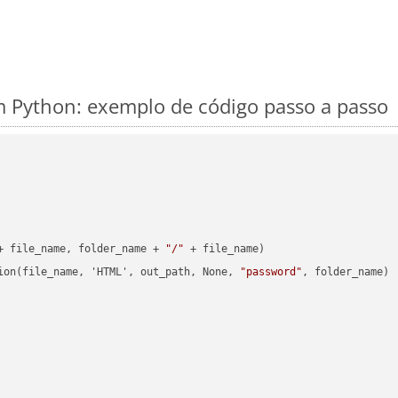
 Python: exemplo de código passo a passo
+ file_name, folder_name + 
"/"
 + file_name)

ion(file_name, 'HTML', out_path, None, 
"password"
, folder_name)
