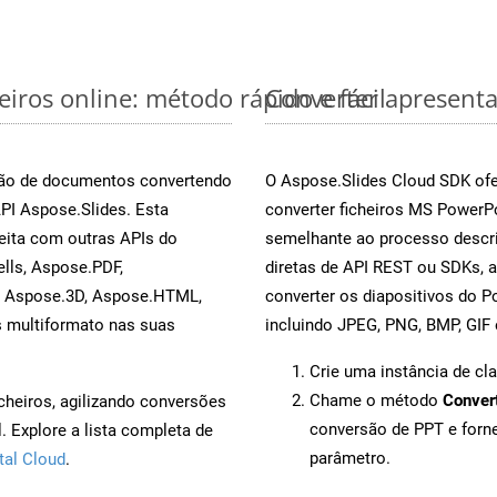
iros online: método rápido e fácil
Converter apresenta
rsão de documentos convertendo
O Aspose.Slides Cloud SDK ofe
API Aspose.Slides. Esta
converter ficheiros MS PowerP
eita com outras APIs do
semelhante ao processo descri
lls, Aspose.PDF,
diretas de API REST ou SDKs, 
, Aspose.3D, Aspose.HTML,
converter os diapositivos do 
s multiformato nas suas
incluindo JPEG, PNG, BMP, GIF 
Crie uma instância de cl
Chame o método
Conver
cheiros, agilizando conversões
conversão de PPT e for
 Explore a lista completa de
parâmetro.
tal Cloud
.