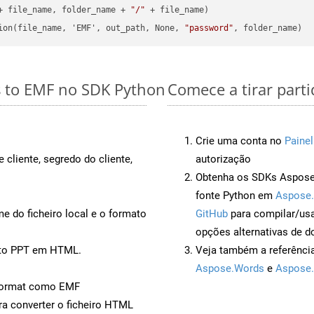
+ file_name, folder_name + 
"/"
 + file_name)

ion(file_name, 'EMF', out_path, None, 
"password"
s to EMF no SDK Python
Comece a tirar part
Crie uma conta no
Painel
 cliente, segredo do cliente,
autorização
Obtenha os SDKs Aspose.
fonte Python em
Aspose.
 do ficheiro local e o formato
GitHub
para compilar/us
opções alternativas de d
nto PPT em HTML.
Veja também a referênci
Aspose.Words
e
Aspose.
Format como EMF
a converter o ficheiro HTML