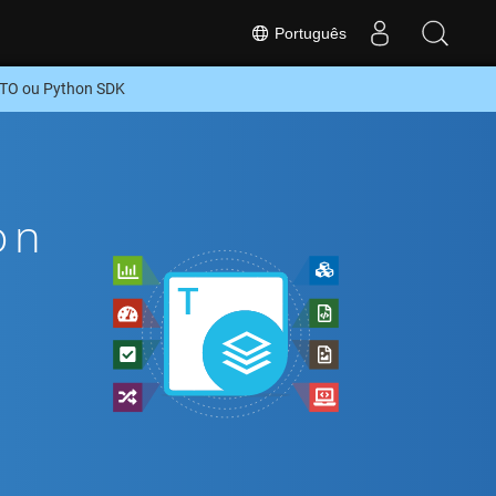
Português
ITO ou Python SDK
on