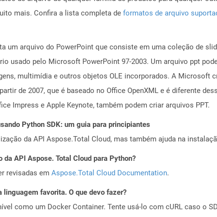
to mais. Confira a lista completa de
formatos de arquivo suport
a um arquivo do PowerPoint que consiste em uma coleção de slide
ário usado pelo Microsoft PowerPoint 97-2003. Um arquivo ppt pode
ens, multimídia e outros objetos OLE incorporados. A Microsoft c
rtir de 2007, que é baseado no Office OpenXML e é diferente dess
ice Impress e Apple Keynote, também podem criar arquivos PPT.
ando Python SDK: um guia para principiantes
alização da API Aspose.Total Cloud, mas também ajuda na instalaçã
o da API Aspose. Total Cloud para Python?
er revisadas em
Aspose.Total Cloud Documentation
.
 linguagem favorita. O que devo fazer?
ível como um Docker Container. Tente usá-lo com cURL caso o SDK