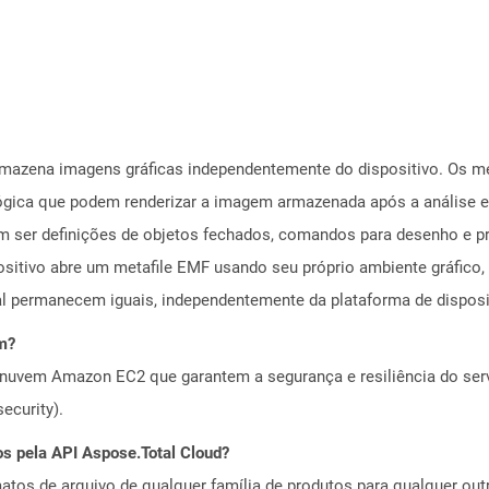
rmazena imagens gráficas independentemente do dispositivo. Os m
gica que podem renderizar a imagem armazenada após a análise em
 ser definições de objetos fechados, comandos para desenho e prop
tivo abre um metafile EMF usando seu próprio ambiente gráfico, 
al permanecem iguais, independentemente da plataforma de disposit
m?
nuvem Amazon EC2 que garantem a segurança e resiliência do servi
ecurity).
os pela API Aspose.Total Cloud?
tos de arquivo de qualquer família de produtos para qualquer outr