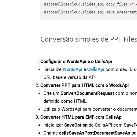
asposeslidescloud.slides_api.copy_file(
"/"
 
asposeslidescloud.slides_api.save_presentat
Conversão simples de PPT File
Configurar o WordsApi e o CellsApi
Inicialize
WordsApi
e
CellsApi
com o seu ID de
URL base e versão da API
Converter PPT para HTML com o WordsApi
Crie um
ConvertDocumentRequest
com o nome
definido como HTML.
Utilize o WordsApi para converter o docume
Converter HTML para EMF com CellsApi
Inicializar
SaveOption
de CellsAPI com Save
Chame
cellsSaveAsPostDocumentSaveAs
par