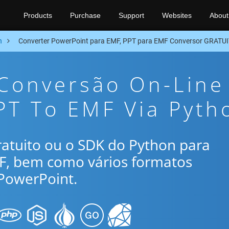
Products
Purchase
Support
Websites
About
n
Converter PowerPoint para EMF, PPT para EMF Conversor GRATU
 Conversão On-Line
PT To EMF Via Pyth
gratuito ou o SDK do Python para
MF, bem como vários formatos
PowerPoint.