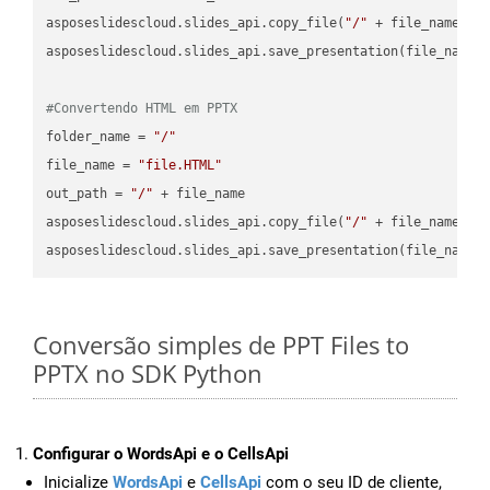
asposeslidescloud.slides_api.copy_file(
"/"
 + file_name, f
asposeslidescloud.slides_api.save_presentation(file_name,
#Convertendo HTML em PPTX
folder_name = 
"/"
file_name = 
"file.HTML"
out_path = 
"/"
 + file_name

asposeslidescloud.slides_api.copy_file(
"/"
 + file_name, f
asposeslidescloud.slides_api.save_presentation(file_name,
Conversão simples de PPT Files to
PPTX no SDK Python
Configurar o WordsApi e o CellsApi
Inicialize
WordsApi
e
CellsApi
com o seu ID de cliente,