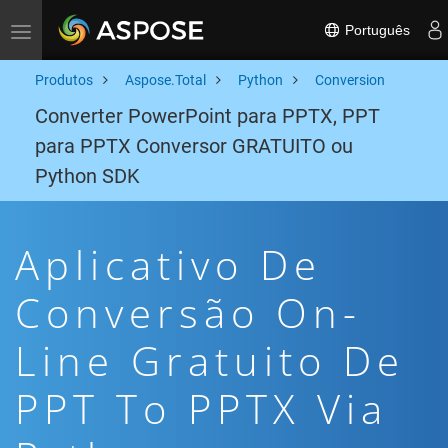
Português
Toggle navigation
Produtos
Aspose.Total
Python
Conversion
Converter PowerPoint para PPTX, PPT
para PPTX Conversor GRATUITO ou
Python SDK
Aplicativo De
Conversão On-
Line Gratuito De
PPT To PPTX Via