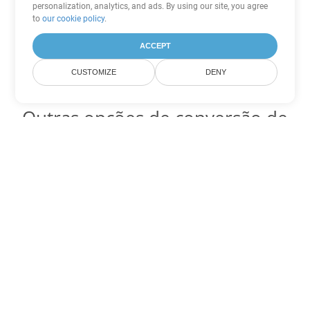
personalization, analytics, and ads. By using our site, you agree
to
our cookie policy
.
ACCEPT
CUSTOMIZE
DENY
Outras opções de conversão de
PowerPoint
Converter PPT em DOC
DOC:
Microsoft Word Binary Format
Converter PPT em DOT
DOT:
Microsoft Word Template Files
Converter PPT em DOCX
DOCX:
Office 2007+ Word Document