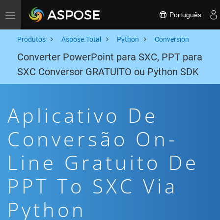
Português
Toggle navigation
Produtos
Aspose.Total
Python
Conversion
Converter PowerPoint para SXC, PPT para
SXC Conversor GRATUITO ou Python SDK
Aplicativo De
Conversão On-
Line Gratuito De
PPT To SXC Via
Python