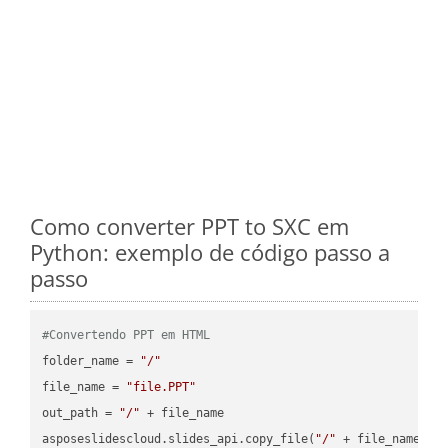
Como converter PPT to SXC em
Python: exemplo de código passo a
passo
#Convertendo PPT em HTML
folder_name = 
"/"
file_name = 
"file.PPT"
out_path = 
"/"
 + file_name

asposeslidescloud.slides_api.copy_file(
"/"
 + file_name, f