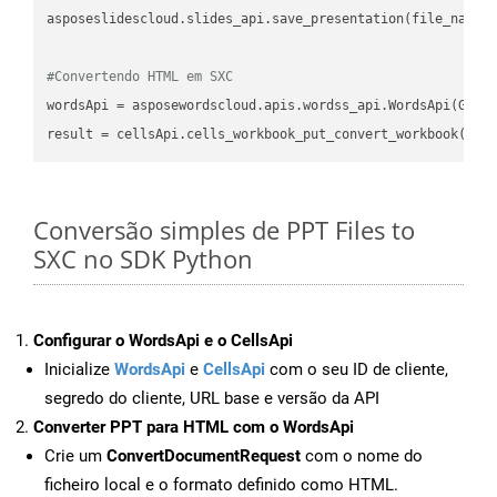
asposeslidescloud.slides_api.save_presentation(file_name,
#Convertendo HTML em SXC
wordsApi = asposewordscloud.apis.wordss_api.WordsApi(GetC
result = cellsApi.cells_workbook_put_convert_workbook(fil
Conversão simples de PPT Files to
SXC no SDK Python
Configurar o WordsApi e o CellsApi
Inicialize
WordsApi
e
CellsApi
com o seu ID de cliente,
segredo do cliente, URL base e versão da API
Converter PPT para HTML com o WordsApi
Crie um
ConvertDocumentRequest
com o nome do
ficheiro local e o formato definido como HTML.