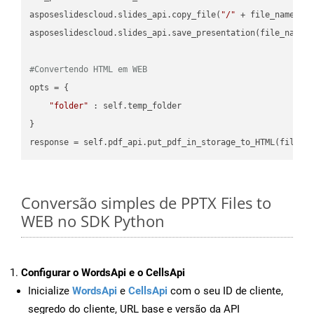
asposeslidescloud.slides_api.copy_file(
"/"
 + file_name, f
asposeslidescloud.slides_api.save_presentation(file_name,
#Convertendo HTML em WEB
opts = {

"folder"
 : self.temp_folder

}

Conversão simples de PPTX Files to
WEB no SDK Python
Configurar o WordsApi e o CellsApi
Inicialize
WordsApi
e
CellsApi
com o seu ID de cliente,
segredo do cliente, URL base e versão da API