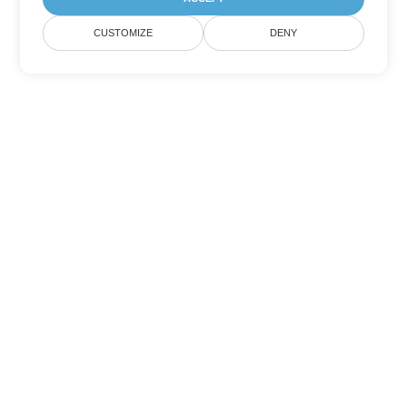
CUSTOMIZE
DENY
Outras opções de conversão de
PowerPoint
Converter PPTX em DOC
DOC:
Microsoft Word Binary Format
Converter PPTX em DOT
DOT:
Microsoft Word Template Files
Converter PPTX em DOCX
DOCX:
Office 2007+ Word Document