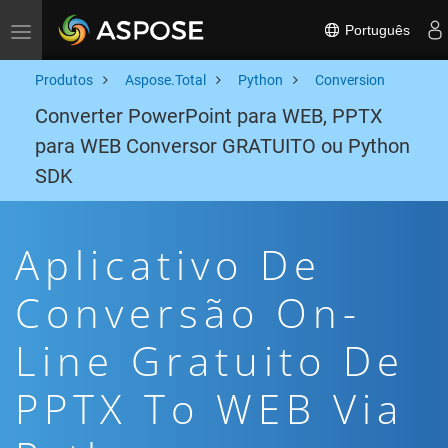
Português
Toggle navigation
Produtos
Aspose.Total
Python
Conversion
Converter PowerPoint para WEB, PPTX
para WEB Conversor GRATUITO ou Python
SDK
Aplicativo De
Conversão On-
Line Gratuito De
PPTX To WEB Via