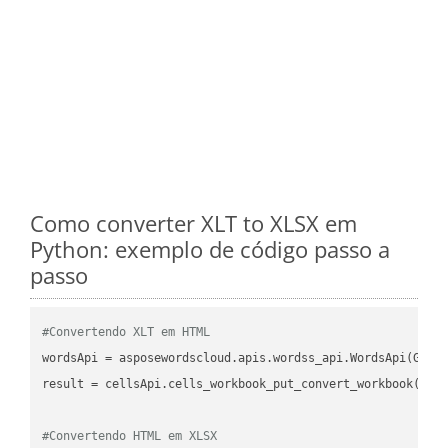
Como converter XLT to XLSX em
Python: exemplo de código passo a
passo
#Convertendo XLT em HTML
wordsApi
 = asposewordscloud.apis.wordss_api.WordsApi(GetC
result
 = cellsApi.cells_workbook_put_convert_workbook(fil
#Convertendo HTML em XLSX