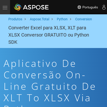
Português
Toggle navigation
Produtos
Aspose.Total
Python
Conversion
Converter Excel para XLSX, XLT para
XLSX Conversor GRATUITO ou Python
SDK
Aplicativo De
Conversão On-
Line Gratuito De
XLT To XLSX Via