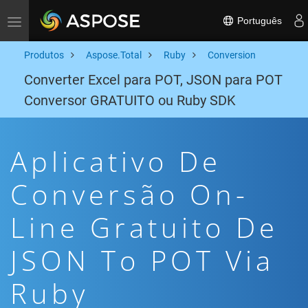
Português
Toggle navigation
Produtos
Aspose.Total
Ruby
Conversion
Converter Excel para POT, JSON para POT
Conversor GRATUITO ou Ruby SDK
Aplicativo De
Conversão On-
Line Gratuito De
JSON To POT Via
Ruby