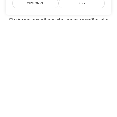
CUSTOMIZE
DENY
Outras opções de conversão de
Excel
Converter JSON em DOC
DOC:
Microsoft Word Binary Format
Converter JSON em DOT
DOT:
Microsoft Word Template Files
Converter JSON em DOCX
DOCX:
Office 2007+ Word Document
Converter JSON em DOCM
DOCM:
Microsoft Word 2007 Marco File