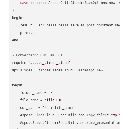
save_options:
 AsposeCellsCloud::SaveOptions.new, 
# Sa
begin
    result = api_cells.cells_save_as_post_document_save_a
end
# Convertendo HTML em POT
require
'aspose_slides_cloud'
api_slides = AsposeSlidesCloud::SlidesApi.new

begin
    folder_name = 
"/"
    file_name = 
"file.HTML"
    out_path = 
"/"
 + file_name

    AsposeSlidesCloud::SpecUtils.api.copy_file(
"TempTests
    AsposeSlidesCloud::SpecUtils.api.save_presentation(fi