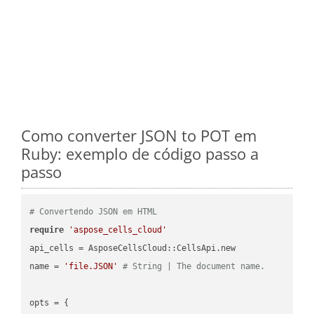
Como converter JSON to POT em
Ruby: exemplo de código passo a
passo
# Convertendo JSON em HTML
require
'aspose_cells_cloud'
api_cells = AsposeCellsCloud::CellsApi.new

name = 
'file.JSON'
# String | The document name.
opts = { 
