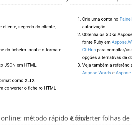
Crie uma conta no
Painel
 cliente, segredo do cliente,
autorização
Obtenha os SDKs Aspose.
fonte Ruby em
Aspose.W
 do ficheiro local e o formato
GitHub
para compilar/us
opções alternativas de d
ento JSON em HTML.
Veja também a referênci
Aspose.Words
e
Aspose.
Format como XLTX
a converter o ficheiro HTML
 online: método rápido e fácil
Converter folhas de