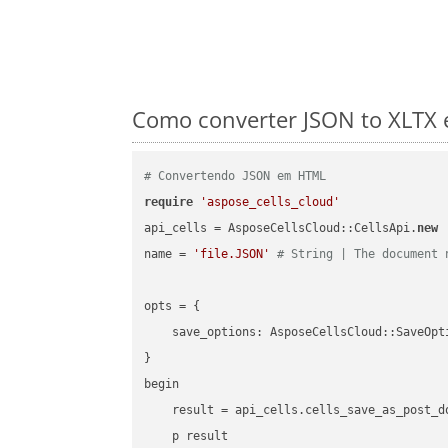
Como converter JSON to XLTX 
# Convertendo JSON em HTML
require
'aspose_cells_cloud'
api_cells = AsposeCellsCloud::CellsApi.
new
name = 
'file.JSON'
# String | The document 
opts = { 

    save_options: AsposeCellsCloud::SaveOpt
}

begin

    result = api_cells.cells_save_as_post_d
    p result
