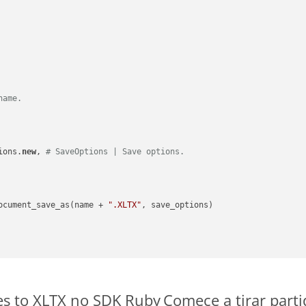
name.
ions.
new
, 
# SaveOptions | Save options.
ocument_save_as(name + 
".XLTX"
, save_options)

es to XLTX no SDK Ruby
Comece a tirar part