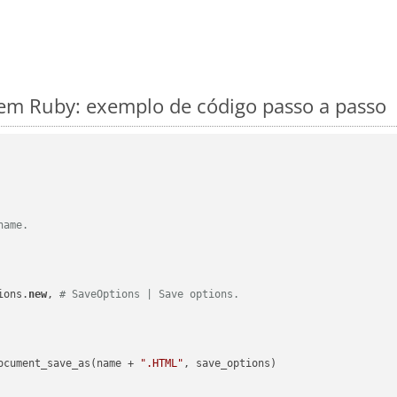
em Ruby: exemplo de código passo a passo
name.
ions.
new
, 
# SaveOptions | Save options.
ocument_save_as(name + 
".HTML"
, save_options)
