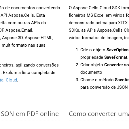
rsão de documentos convertendo
O Aspose.Cells Cloud SDK forn
 API Aspose.Cells. Esta
ficheiros MS Excel em vários 
eita com outras APIs do
demonstrado acima para XLTX. 
F, Aspose.Email,
SDKs, as APIs Aspose.Cells Cl
s, Aspose.3D, Aspose.HTML,
vários formatos de imagem, inc
s multiformato nas suas
Crie o objeto
SaveOption
propriedade
SaveFormat
.
Criar objeto
Converter so
cheiros, agilizando conversões
documento
 Explore a lista completa de
Chame o método
SaveA
tal Cloud
.
para conversão de JSON
 JSON em PDF online
Como converter uma