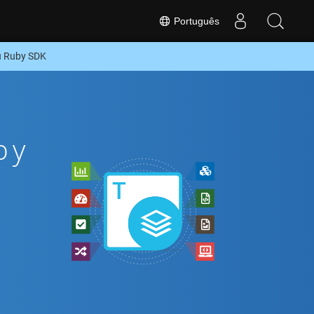
Português
u Ruby SDK
by