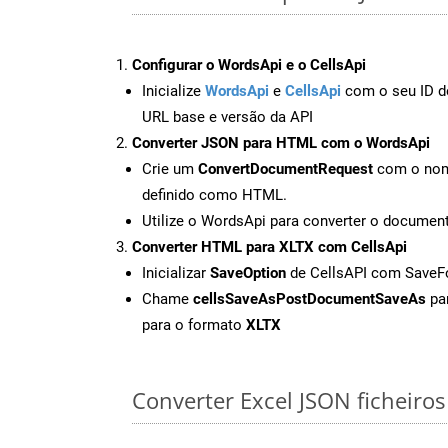
Configurar o WordsApi e o CellsApi
Inicialize
WordsApi
e
CellsApi
com o seu ID de
URL base e versão da API
Converter JSON para HTML com o WordsApi
Crie um
ConvertDocumentRequest
com o nome
definido como HTML.
Utilize o WordsApi para converter o docum
Converter HTML para XLTX com CellsApi
Inicializar
SaveOption
de CellsAPI com Save
Chame
cellsSaveAsPostDocumentSaveAs
par
para o formato
XLTX
Converter Excel JSON ficheiros