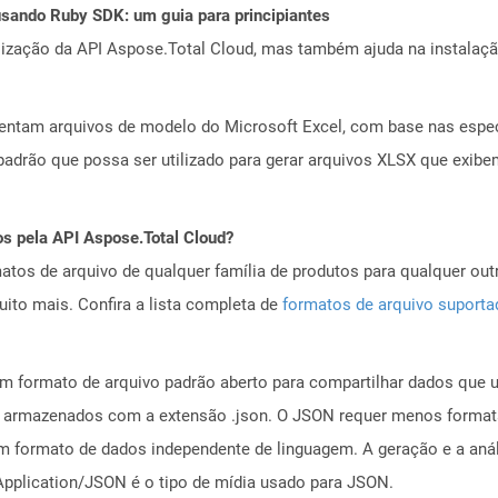
ando Ruby SDK: um guia para principiantes
alização da API Aspose.Total Cloud, mas também ajuda na instalaçã
sentam arquivos de modelo do Microsoft Excel, com base nas espe
padrão que possa ser utilizado para gerar arquivos XLSX que exi
os pela API Aspose.Total Cloud?
tos de arquivo de qualquer família de produtos para qualquer outr
to mais. Confira a lista completa de
formatos de arquivo suport
um formato de arquivo padrão aberto para compartilhar dados que 
o armazenados com a extensão .json. O JSON requer menos formata
m formato de dados independente de linguagem. A geração e a aná
pplication/JSON é o tipo de mídia usado para JSON.