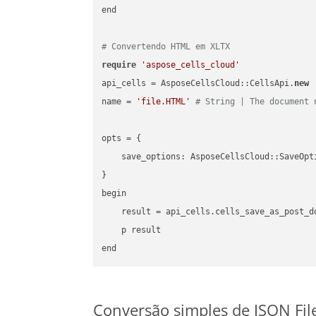
end

# Convertendo HTML em XLTX
require
'aspose_cells_cloud'
api_cells = AsposeCellsCloud::CellsApi.
new
name = 
'file.HTML'
# String | The document 
opts = { 

    save_options: AsposeCellsCloud::SaveOpt
}

begin

    result = api_cells.cells_save_as_post_d
    p result

Conversão simples de JSON Fil