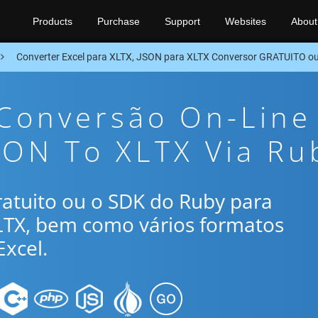
Products
Purchase
Support
Websites
About
Converter Excel para XLTX, JSON para XLTX Conversor GRATUITO o
 Conversão On-Line
SON To XLTX Via Ru
gratuito ou o SDK do Ruby para
XLTX, bem como vários formatos
xcel.