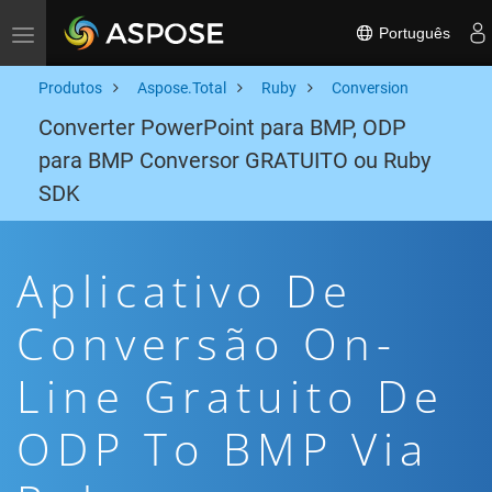
Português
Toggle navigation
Produtos
Aspose.Total
Ruby
Conversion
Converter PowerPoint para BMP, ODP
para BMP Conversor GRATUITO ou Ruby
SDK
Aplicativo De
Conversão On-
Line Gratuito De
ODP To BMP Via