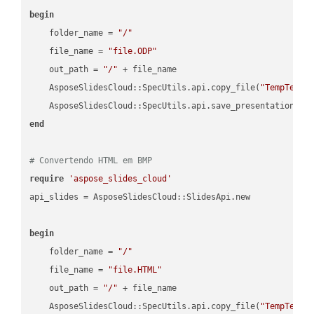
begin
    folder_name = 
"/"
    file_name = 
"file.ODP"
    out_path = 
"/"
 + file_name

    AsposeSlidesCloud::SpecUtils.api.copy_file(
"TempTests
    AsposeSlidesCloud::SpecUtils.api.save_presentation(fi
end
# Convertendo HTML em BMP
require
'aspose_slides_cloud'
api_slides = AsposeSlidesCloud::SlidesApi.new

begin
    folder_name = 
"/"
    file_name = 
"file.HTML"
    out_path = 
"/"
 + file_name

    AsposeSlidesCloud::SpecUtils.api.copy_file(
"TempTests