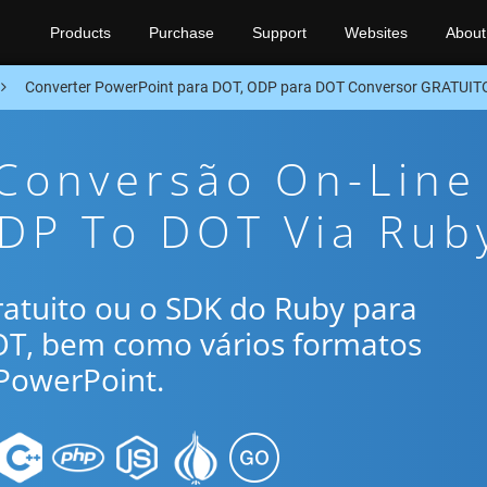
Products
Purchase
Support
Websites
About
Converter PowerPoint para DOT, ODP para DOT Conversor GRATUIT
 Conversão On-Line
ODP To DOT Via Rub
gratuito ou o SDK do Ruby para
OT, bem como vários formatos
PowerPoint.