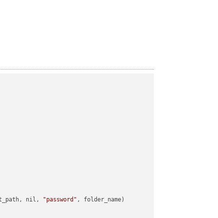
t_path, nil, 
"password"
, folder_name)
