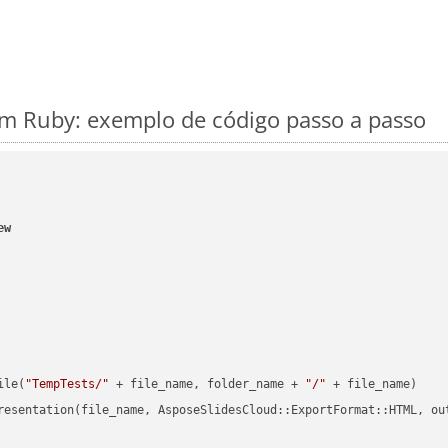
 Ruby: exemplo de código passo a passo
ew
ile(
"TempTests/"
 + file_name, folder_name + 
"/"
 + file_name)

resentation(file_name, AsposeSlidesCloud::ExportFormat::HTML, ou