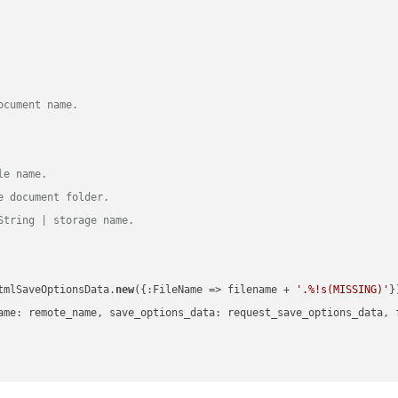
ocument name.
le name.
e document folder.
String | storage name.
tmlSaveOptionsData.
new
({:FileName => filename + 
'.%!s(MISSING)'
})
ame: remote_name, save_options_data: request_save_options_data, f