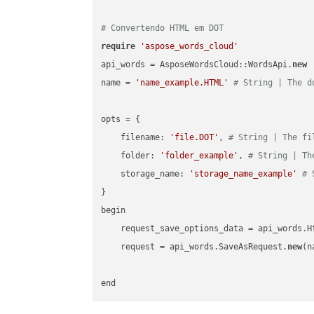
# Convertendo HTML em DOT
require
'aspose_words_cloud'
api_words = AsposeWordsCloud::WordsApi.
new
name = 
'name_example.HTML'
# String | The d
opts = { 

    filename: 
'file.DOT'
, 
# String | The fi
    folder: 
'folder_example'
, 
# String | Th
    storage_name: 
'storage_name_example'
# 
}

begin

    request_save_options_data = api_words.H
    request = api_words.SaveAsRequest.
new
(n