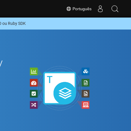
Português
O ou Ruby SDK
y