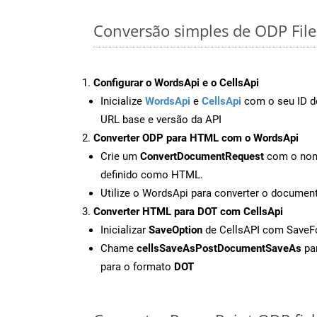
Conversão simples de ODP Fil
Configurar o WordsApi e o CellsApi
Inicialize
WordsApi
e
CellsApi
com o seu ID de
URL base e versão da API
Converter ODP para HTML com o WordsApi
Crie um
ConvertDocumentRequest
com o nome
definido como HTML.
Utilize o WordsApi para converter o docum
Converter HTML para DOT com CellsApi
Inicializar
SaveOption
de CellsAPI com Save
Chame
cellsSaveAsPostDocumentSaveAs
par
para o formato
DOT