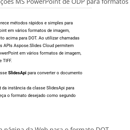
ações MS PowerPoint de ODP para formatos 
rece métodos rápidos e simples para
oint em vários formatos de imagem,
to acima para DOT. Ao utilizar chamadas
as APIs Aspose.Slides Cloud permitem
PowerPoint em vários formatos de imagem,
e TIFF.
asse
SlidesApi
para converter o documento
t
da instância da classe SlidesApi para
neça o formato desejado como segundo
 página da Web para o formato DOT