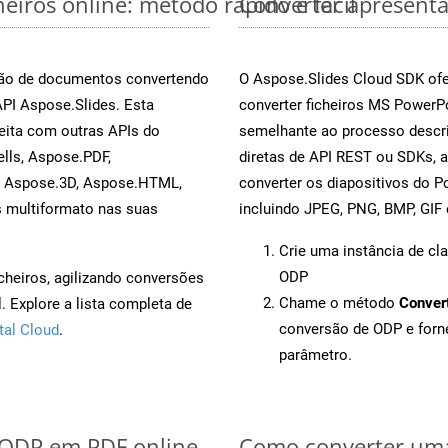
iros online: método rápido e fácil
Converter apresent
rsão de documentos convertendo
O Aspose.Slides Cloud SDK ofe
API Aspose.Slides. Esta
converter ficheiros MS PowerP
eita com outras APIs do
semelhante ao processo descri
lls, Aspose.PDF,
diretas de API REST ou SDKs, 
, Aspose.3D, Aspose.HTML,
converter os diapositivos do 
s multiformato nas suas
incluindo JPEG, PNG, BMP, GIF 
Crie uma instância de cl
ODP
cheiros, agilizando conversões
Chame o método
Conver
 Explore a lista completa de
conversão de ODP e for
tal Cloud
.
parâmetro.
r ODP em PDF online
Como converter uma