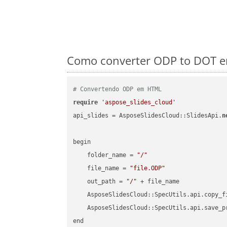
Como converter ODP to DOT em
# Convertendo ODP em HTML
require
'aspose_slides_cloud'
api_slides = AsposeSlidesCloud::SlidesApi.
n
begin

    folder_name = 
"/"
    file_name = 
"file.ODP"
    out_path = 
"/"
 + file_name

    AsposeSlidesCloud::SpecUtils.api.copy_f
    AsposeSlidesCloud::SpecUtils.api.save_p
end
