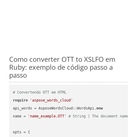
Como converter OTT to XSLFO em
Ruby: exemplo de código passo a
passo
# Convertendo OTT em HTML
require
'aspose_words_cloud'
api_words = AsposeWordsCloud::WordsApi.
new
name = 
'name_example.OTT'
# String | The document name.
opts = { 
