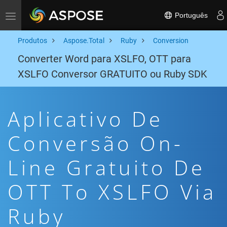
Português
Toggle navigation
Produtos
Aspose.Total
Ruby
Conversion
Converter Word para XSLFO, OTT para
XSLFO Conversor GRATUITO ou Ruby SDK
Aplicativo De
Conversão On-
Line Gratuito De
OTT To XSLFO Via
Ruby